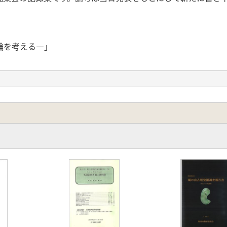
輪を考える―」
塚古墳の調査成果を中心に―」
墳群の出土資料を中心として-」
の展開とその背景」