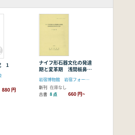
ナイフ形石器文化の発達
 1
期と変革期 浅間板鼻褐
会
色軽石群降灰期の石器群
岩宿博物館 岩宿フォーラム実行委員会
新刊
在庫なし
880 円
660 円~
古書
8 点