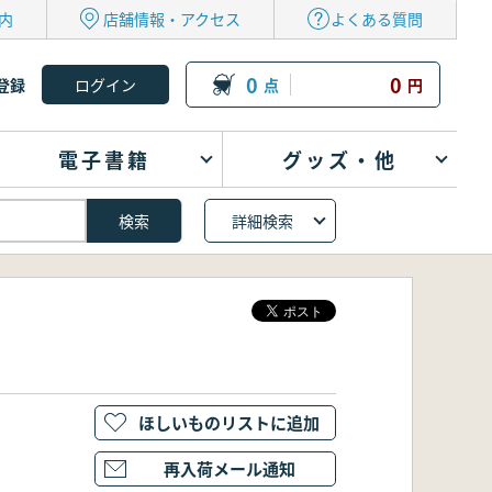
内
店舗情報・アクセス
よくある質問
0
0
登録
点
円
電子書籍
グッズ・他
詳細検索
ほしいものリストに追加
再入荷メール通知