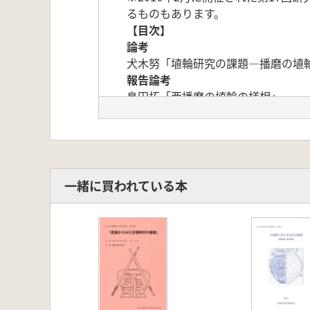
るものもあります。
【目次】
論考
犬木努「埴輪研究の課題―播磨の埴
報告論考
島田拓「西播磨の埴輪の様相」
原田昌浩「加古川下流域の埴輪―人
森 幸三「北播磨の円筒埴輪-玉丘古
廣瀬 覚「明石川流域における埴輪
シンポジウム記録
『埴輪からみた播磨の古墳時代』
一緒に買われている本