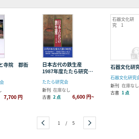
石器文化研
究 1
日本古代の鉄生産
と寺院 郡衙
石器文化研究
1987年度たたら研究会
石器文化研究
大会資料
たたら研究会
会
新刊
在庫なし
新刊
在庫なし
し
古書
1 点
6,600 円~
7,700 円
古書
2 点
1
/
5