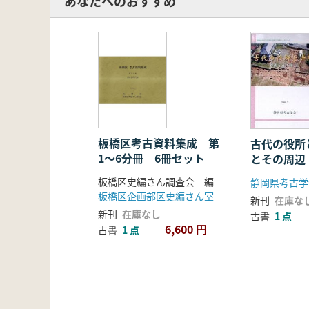
あなたへのおすすめ
板橋区考古資料集成 第
古代の役所
1〜6分冊 6冊セット
とその周辺
板橋区史編さん調査会 編
静岡県考古学
板橋区企画部区史編さん室
新刊
在庫な
新刊
在庫なし
古書
1 点
6,600 円
古書
1 点