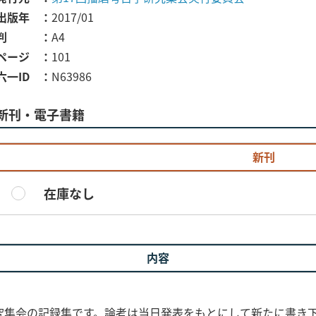
出版年
2017/01
判
A4
ページ
101
六一ID
N63986
新刊・電子書籍
新刊
在庫なし
内容
回研究集会の記録集です。論考は当日発表をもとにして新たに書