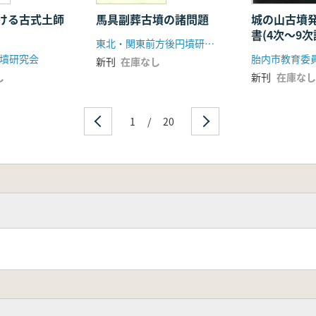
ける古式土師
馬具副葬古墳の諸問題
城の山古墳
書(4次〜9
東北・関東前方後円墳研究会
墳研究会
胎内市教育委
新刊
在庫なし
し
新刊
在庫なし
1
/
20