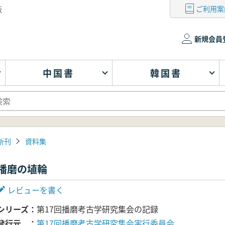
ご利用案
版
新規会員
中国書
韓国書
新刊
資料集
播磨の埴輪
レビューを書く
シリーズ
第17回播磨考古学研究集会の記録
発行元
第17回播磨考古学研究集会実行委員会