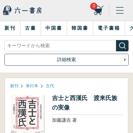
0
新刊
古書
中国書
韓国書
電子書籍
詳細検索
新刊
単行本
古代
吉士と西漢氏 渡来氏族
の実像
加藤謙吉 著