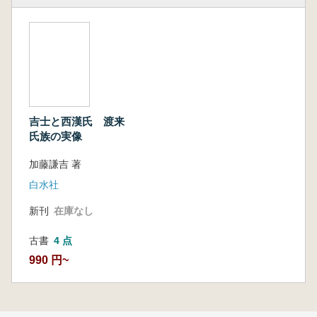
吉士と西漢氏 渡来
氏族の実像
加藤謙吉 著
白水社
新刊
在庫なし
古書
4 点
990 円~