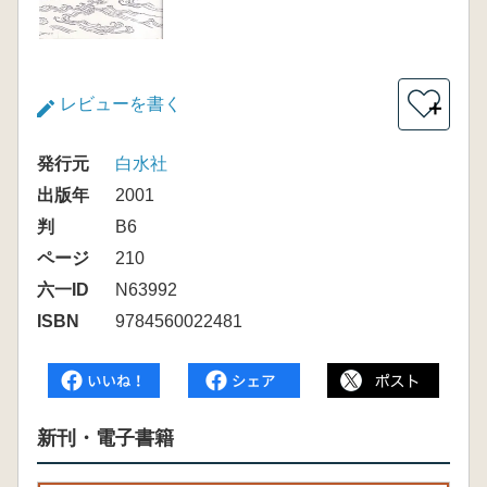
レビューを書く
＋
発行元
白水社
出版年
2001
判
B6
ページ
210
六一ID
N63992
ISBN
9784560022481
新刊・電子書籍