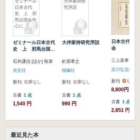
ゼミナール
大伴家持研
日本古代
究序説
史 上 邪
馬台国を中
心に
日本古代の貨
ゼミナール日本古代
大伴家持研究序説
会
史 上 邪馬台国を
中心に
三上喜孝
石井謙治 [ほか] 執筆
針原孝之
吉川弘文館
光文社
桜楓社
新刊
取り寄せ
新刊
在庫なし
新刊
在庫なし
8,800円
古書
1 点
古書
1 点
古書
1 点
1,540 円
990 円
2,851 円
最近見た本