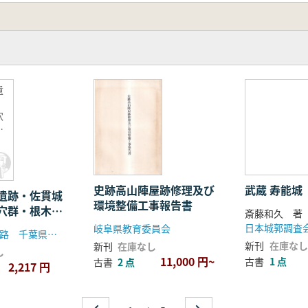
遺
穴
入
史跡高山陣屋跡修理及び
武蔵 寿能城
遺跡・佐貫城
環境整備工事報告書
穴群・根木田
斎藤和久 著
跡
日本城郭調査
岐阜県教育委員会
東日本高速道路 千葉県教育振興財団
新刊
在庫なし
新刊
在庫なし
し
11,000 円~
古書
1 点
古書
2 点
2,217 円