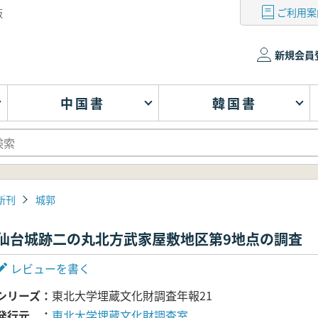
ご利用案
版
新規会員
中国書
韓国書
新刊
城郭
仙台城跡二の丸北方武家屋敷地区第9地点の調査
レビューを書く
シリーズ
東北大学埋蔵文化財調査年報21
発行元
東北大学埋蔵文化財調査室