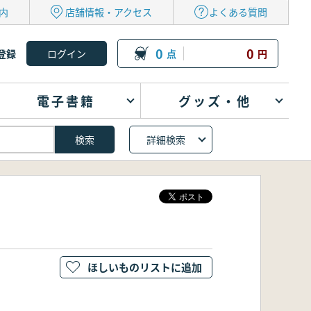
内
店舗情報・アクセス
よくある質問
0
0
登録
点
円
電子書籍
グッズ・他
詳細検索
ほしいものリストに追加