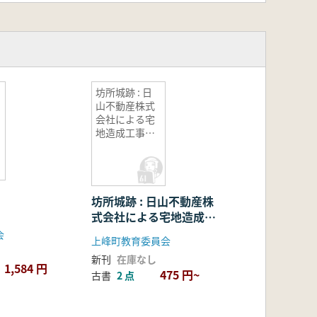
坊所城跡 : 日
山不動産株式
会社による宅
地造成工事に
伴う埋蔵文化
財発掘調査報
告書
坊所城跡 : 日山不動産株
式会社による宅地造成工
事に伴う埋蔵文化財発掘
会
上峰町教育委員会
調査報告書
新刊
在庫なし
1,584 円
475 円~
古書
2 点