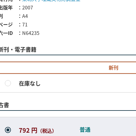
出版年
2007
判
A4
ページ
71
六一ID
N64235
新刊・電子書籍
新刊
在庫なし
古書
普通
792 円
（税込）