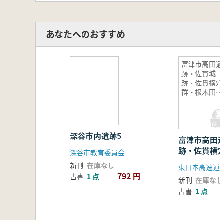
あなたへのおすすめ
富津市高田
跡・佐貫城
跡・佐貫横
群・根木田
口山脇砦跡
深谷市内遺跡5
富津市高田
跡・佐貫横
深谷市教育委員会
入口山脇砦
新刊
在庫なし
792 円
古書
1 点
新刊
在庫な
古書
1 点