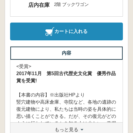
2階 ブックワゴン
店内在庫
カートに入れる
内容
<受賞>
2017年11月 第5回古代歴史文化賞 優秀作品
賞を受賞!
【本書の内容】※出版社HPより
竪穴建物や高床倉庫、寺院など、各地の遺跡の
復元建物により、私たちは当時の姿を具体的に
思い描くことができる。だが、その復元がどの
ように行われているかを知る人は少ない。発掘
もっと見る
遺構や遺物、現存する古代建築、絵画資料な