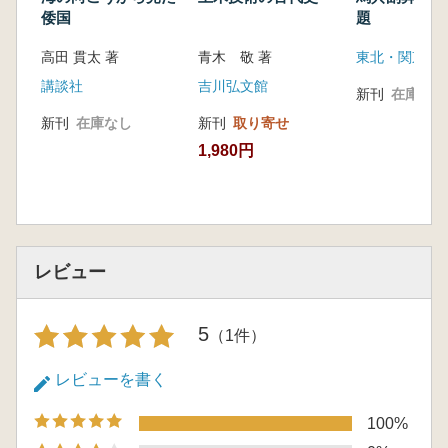
倭国
題
高田 貫太 著
青木 敬 著
講談社
吉川弘文館
新刊
在庫なし
新刊
在庫なし
新刊
取り寄せ
1,980円
レビュー
5
（1件）
レビューを書く
100%