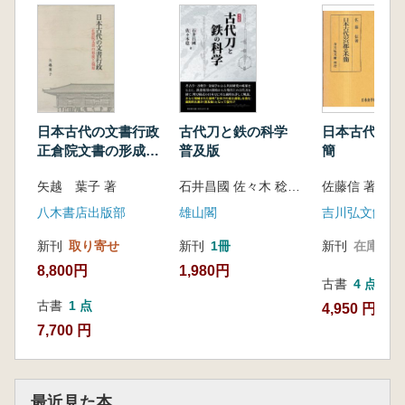
日本古代の文書行政
日本古代の宮
古代刀と鉄の科学
正倉院文書の形成と
簡
普及版
復原
矢越 葉子 著
佐藤信 著
石井昌國 佐々木 稔 著
八木書店出版部
吉川弘文館
雄山閣
新刊
取り寄せ
新刊
在庫なし
新刊
1冊
8,800円
1,980円
古書
4 点
古書
1 点
4,950 円~
7,700 円
最近見た本