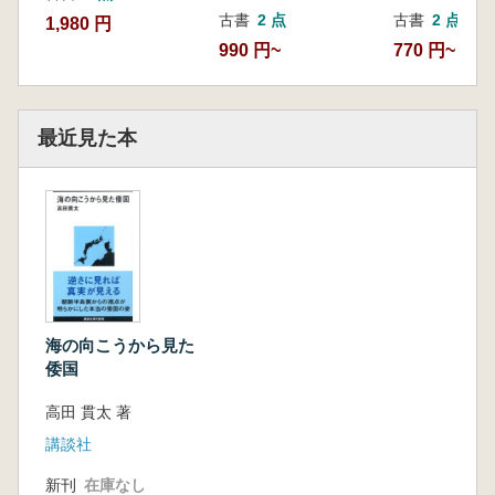
古書
2 点
古書
2 点
1,980 円
990 円~
770 円~
最近見た本
海の向こうから見た
倭国
高田 貫太 著
講談社
新刊
在庫なし