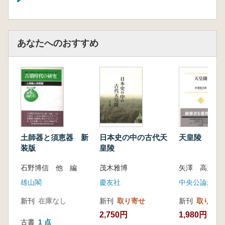
あなたへのおすすめ
土師器と須恵器 新
日本史の中の古代天
天皇陵
装版
皇陵
石野博信 他 編
茂木雅博
矢澤 高太郎 
雄山閣
慶友社
中央公論新社
新刊
在庫なし
新刊
取り寄せ
新刊
取り寄せ
2,750円
1,980円
古書
1 点