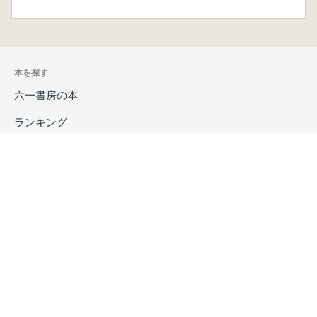
本を探す
六一書房の本
ランキング
特価図書
特集
書店様へ
著者ログイン
会社案内
お問い合わせ