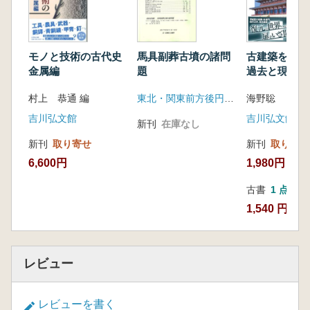
モノと技術の古代史
馬具副葬古墳の諸問
古建築を復
金属編
題
過去と現在の
村上 恭通 編
東北・関東前方後円墳研究会
海野聡
吉川弘文館
吉川弘文館
新刊
在庫なし
新刊
取り寄せ
新刊
取り寄せ
6,600円
1,980円
古書
1 点
1,540 円
レビュー
レビューを書く