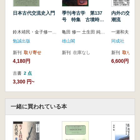
日本古代交流史入門
季刊考古学 第137
内外の交流と
号 特集 古墳時
潮流
代・渡来人の考古学
鈴木靖民・金子修一・田中史生・李成市 編
亀田 修一 土生田 純之 編
勉誠出版
雄山閣
同成社
新刊
取り寄せ
新刊
在庫なし
新刊
取り寄せ
4,180円
6,600円
古書
2 点
3,300 円~
一緒に買われている本