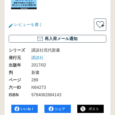
レビューを書く
＋
再入荷メール通知
シリーズ
講談社現代新書
発行元
講談社
出版年
2017/02
判
新書
ページ
289
六一ID
N64273
ISBN
9784062884143