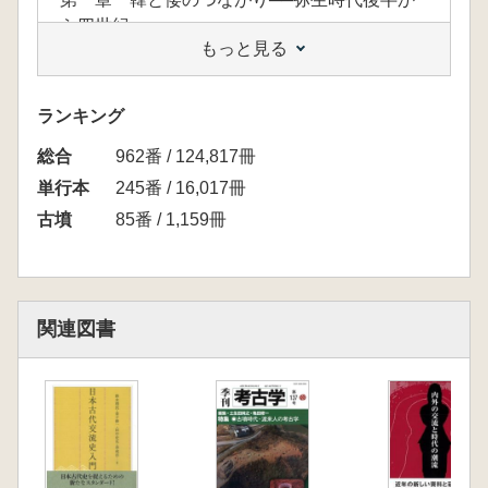
ら四世紀
もっと見る
第二章 多様化する関係──五世紀前半
第三章 王権の興亡と関係の再編──五世紀後
半から六世紀前半
ランキング
第四章 朝鮮半島の前方後円墳が語ること──
総合
栄山江流域と倭
962番 / 124,817冊
終章 日朝関係史と現在、そして未来
単行本
245番 / 16,017冊
古墳
85番 / 1,159冊
関連図書