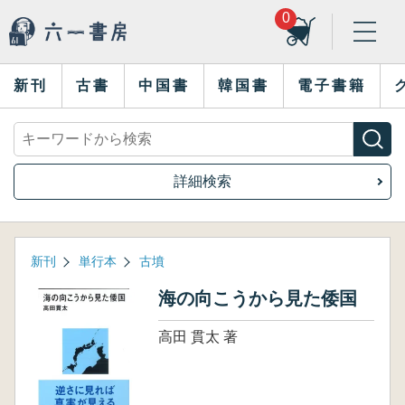
0
新刊
古書
中国書
韓国書
電子書籍
詳細検索
新刊
単行本
古墳
海の向こうから見た倭国
高田 貫太 著