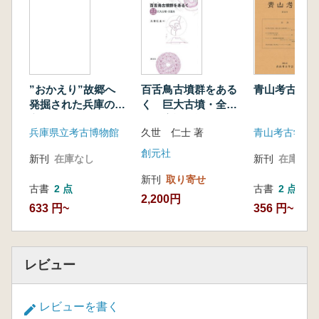
”おかえり”故郷へ
百舌鳥古墳群をある
青山考古 第
発掘された兵庫の遺
く 巨大古墳・全案
宝
内 増補改訂第2版
兵庫県立考古博物館
久世 仁士 著
青山考古学会
創元社
新刊
在庫なし
新刊
在庫なし
新刊
取り寄せ
古書
2 点
古書
2 点
2,200円
633 円~
356 円~
レビュー
レビューを書く