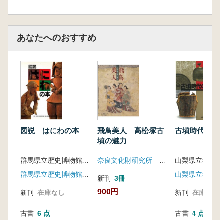
あなたへのおすすめ
図説 はにわの本
飛鳥美人 高松塚古
古墳時代の甲
墳の魅力
群馬県立歴史博物館友の会 編
奈良文化財研究所 飛鳥資料館
群馬県立歴史博物館友の会(発行) 東京美術 (発売)
山梨県立考古
新刊
3冊
900円
新刊
在庫なし
新刊
在庫なし
古書
6 点
古書
4 点