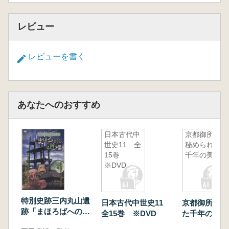
レビュー
レビューを書く
あなたへのおすすめ
日本古代中
京都御所
世史11 全
秘められた
15巻
千年の美
※DVD
特別史跡三内丸山遺
日本古代中世史11
京都御所 秘
跡「まほろばへの道
全15巻 ※DVD
た千年の美
標」