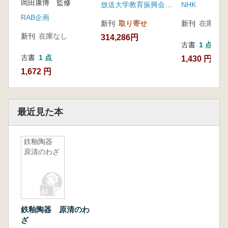
岡田康博 監修
放送大学教育振興会(発売元丸善)
NHK
RAB企画
新刊
取り寄せ
新刊
在庫なし
新刊
在庫なし
314,286円
古書
1 点
古書
1 点
1,430 円
1,672 円
最近見た本
鉄釉陶器
原清のわざ
鉄釉陶器 原清のわ
ざ