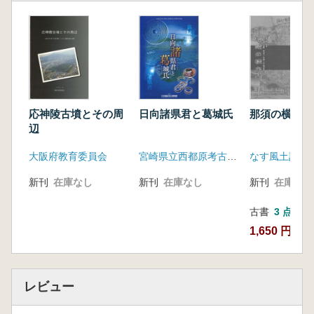
那須の横穴墓
応神陵古墳とその周
日向諸県君と葛城氏
辺
なす風土記の
大阪府教育委員会
宮崎県立西都原考古博物館
新刊
在庫なし
新刊
在庫なし
新刊
在庫なし
古書
3 点
1,650 円~
レビュー