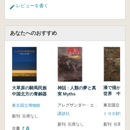
レビューを書く
あなたへのおすすめ
漆で描かれた
神話 : 人類の夢と真
大草原の騎馬民族
世界 中国古
実 Myths
中国北方の青銅器
展
東京国立博物
アレグザンダー・エリオット [ほか] 著 ; 大林太良, 吉田敦彦訳
東京国立博物館
トヨタ財団
講談社,
新刊
在庫なし
新刊
在庫なし
新刊
在庫なし
古書
7 点