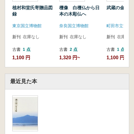
植村和堂氏寄贈品図
檀像 白檀仏から日
武蔵の金工
録
本の木彫仏へ
東京国立博物館
奈良国立博物館
町田市立博物
新刊
在庫なし
新刊
在庫なし
新刊
在庫なし
古書
1 点
古書
2 点
古書
1 点
1,100 円
1,320 円~
1,100 円
最近見た本