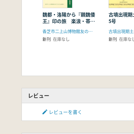
魏都・洛陽から『親魏倭
古墳出現期
王』印の旅 楽浪・帯
5号
方・三韓から邪馬台国へ
香芝市二上山博物館友の会「ふたかみ史遊会」
古墳出現期土
新刊
在庫なし
新刊
在庫な
レビュー
レビューを書く