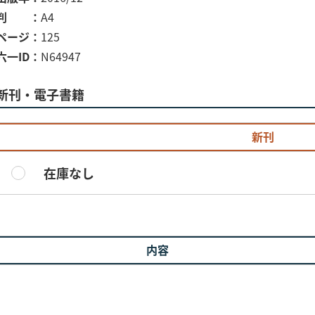
判
A4
ページ
125
六一ID
N64947
新刊・電子書籍
新刊
在庫なし
内容