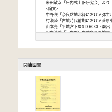
米田敏幸「庄内式上器研究会」より
<論文>
中野咲「奈良盆地北縁における弥生
村瀬陸「古墳時代前期における菅原
山本亮「平城宮下層S D 6030下
田中清美「河内型庄内式甕の再検討
米田敏幸「河内における古墳の出現
桐井理揮「古墳出現期の猪名川流域
中居和志「近江系土器と受口状口縁
<遺跡紹介>
楠 正勝「金沢市大友西遺跡出土土器の
関連図書
池田 毅「神戸市出合遺跡の出土資料
<コラム・紹介>
森岡秀人「回顧・列島日本海側最北
<例会報告>
市村慎太郎「古墳出現期土器研究会の