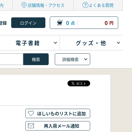
内
店舗情報・アクセス
よくある質問
0
0
登録
点
円
電子書籍
グッズ・他
詳細検索
ほしいものリストに追加
再入荷メール通知