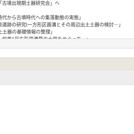
「古墳出現期土器研究会」ヘ
時代から古墳時代への集落動態の実態」
東遺跡の研究I一方形区画溝とその周辺出土土器の検討―」
層出土土器の基礎情報の整理」
―加美1号方形周溝墓の土器をめぐって一」
について 下加美・久宝寺墳墓群の調査成果から」
 外来系土器の検討を中心として」
土器」
紹介 年輪年代A.D.169年井戸出土土器」
―過渡期検討の一指標一」
端の前期古墳」
記録(4)」