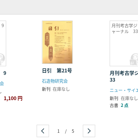
9
月刊考古学ジ
ャーナル 3
日引 第21号
 9
月刊考古学
33
石造物研究会
会
新刊
在庫なし
ニュー・サイ
し
1,100 円
新刊
在庫なし
古書
2 点
1
/
5