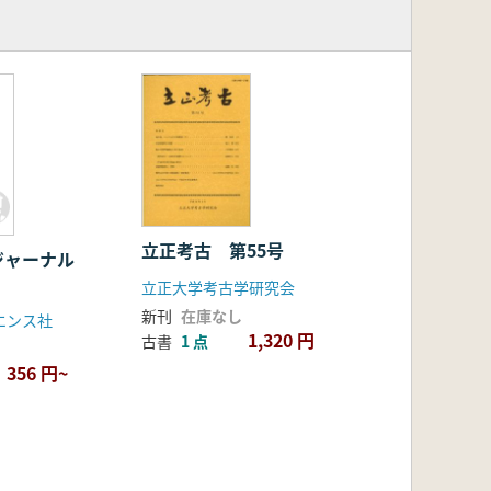
3
立正考古 第55号
ジャーナル
立正大学考古学研究会
新刊
在庫なし
エンス社
1,320 円
古書
1 点
356 円~