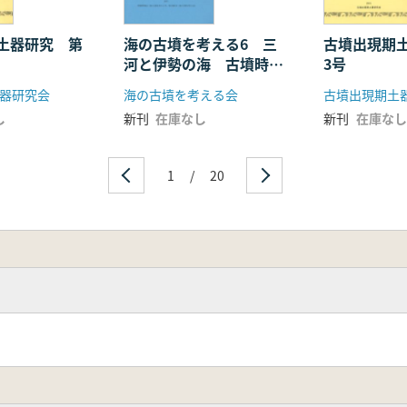
土器研究 第
海の古墳を考える6 三
古墳出現期
河と伊勢の海 古墳時代
3号
の海道を往還する
器研究会
海の古墳を考える会
古墳出現期土
し
新刊
在庫なし
新刊
在庫なし
1
/
20