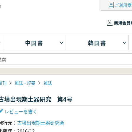
ご利用案
版
新規会員
中国書
韓国書
新刊
雑誌・紀要
雑誌
古墳出現期土器研究 第4号
レビューを書く
発行元
古墳出現期土器研究会
出版年
2016/12