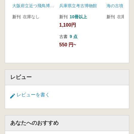
狗奴国と尾張連氏
墳時代の海道
大阪府立近つ飛鳥博物館
兵庫県立考古博物館
海の古墳を考
する
新刊
在庫なし
新刊
10冊以上
新刊
在庫なし
1,100円
古書
9 点
550 円~
レビュー
レビューを書く
あなたへのおすすめ