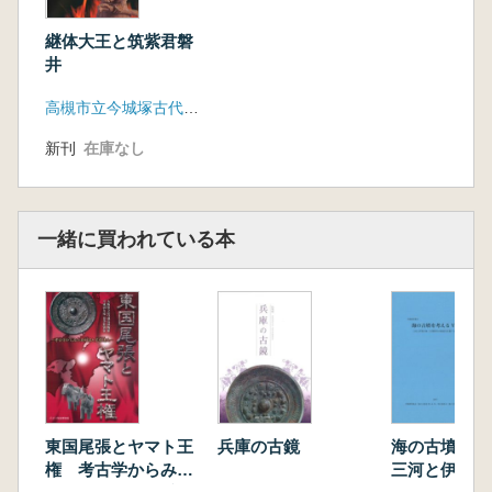
継体大王と筑紫君磐
井
高槻市立今城塚古代歴史館
新刊
在庫なし
一緒に買われている本
東国尾張とヤマト王
兵庫の古鏡
海の古墳を
権 考古学からみた
三河と伊勢の