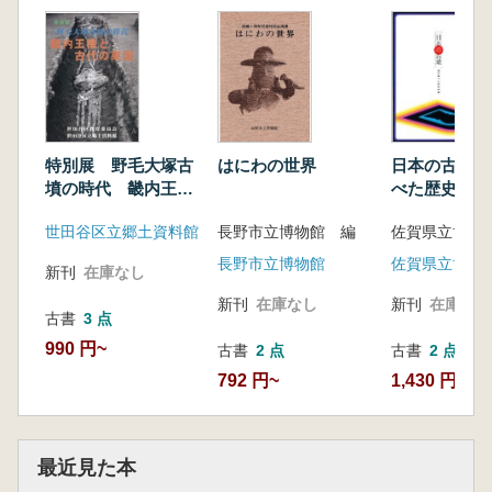
日本の古墳 
特別展 野毛大塚古
はにわの世界
べた歴史の謎
墳の時代 畿内王権
と古代の東国
佐賀県立博物
世田谷区立郷土資料館
長野市立博物館 編
佐賀県立博物
長野市立博物館
新刊
在庫なし
新刊
在庫なし
新刊
在庫なし
古書
3 点
990 円~
古書
2 点
古書
2 点
1,430 円~
792 円~
最近見た本