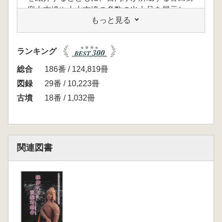
廟山古墳や大山古墳の多数の出土品を展示し、
もっと見る
5世紀の大王墓との比較・検討をとおして、6世
紀に三島の地に大王墓・今城塚古墳が築かれる
に至る前史をさぐります。
ランキング
【目次】
巻頭論考
総合
186番 / 124,819冊
森田克行「藍原の開発とヤマト王権―太田茶臼
図録
29番 / 10,223冊
山古墳の築造から竹村屯倉まで―」
古墳
18番 / 1,032冊
展示解説
I太田の巨大古墳 太田茶臼山古墳
Ⅱ新池の埴輪作
Ⅲ藍野の中小古墳
関連図書
Ⅳ五世紀の大王墓
展示品目録・図版目録
引用・参考文献一覧