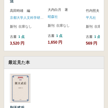
法
大内白月 著
高田時雄 編
竹内照夫
昭森社
京都大学人文科学研究所
平凡社
新刊
在庫なし
新刊
在庫なし
新刊
在庫なし
古書
1 点
古書
1 点
古書
1 点
1,650 円
3,520 円
569 円
最近見た本
則天武后