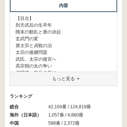
内容
【目次】
則天武后の生卒年
隋末の動乱と唐の決起
玄武門の変
唐太宗と貞観の治
太宗の後継問題
武氏、太宗の後宮へ
高宗朝の女の争い
武昭儀、皇后の座に
もっと見る
二聖と垂簾の政〔ほか〕
ランキング
総合
42,104番 / 124,819冊
海外（日本語）
1,057番 / 4,860冊
中国
598番 / 2,372冊