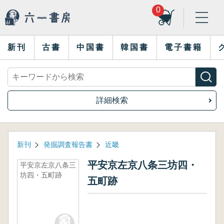
0
新刊
古書
中国書
韓国書
電子書籍
詳細検索
新刊
発掘調査報告書
近畿
平安京左京八条三坊四・
平安京左京八条三
坊四・五町跡
五町跡