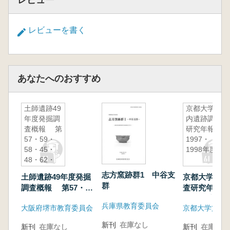
レビュー
レビューを書く
あなたへのおすすめ
土師遺跡49
京都大学構
年度発掘調
内遺跡調査
査概報 第
研究年報
57・59・
1997・
58・45・
1998年度
48・62・
67地区
志方窯跡群1 中谷支
土師遺跡49年度発掘
京都大学構内
群
調査概報 第57・
査研究年報 1
59・58・45・48・
1998年度
兵庫県教育委員会
大阪府堺市教育委員会
62・67地区
新刊
在庫なし
新刊
在庫なし
新刊
在庫なし