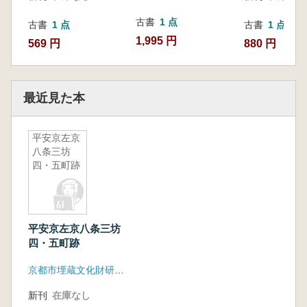
古書
1 点
古書
1 点
古書
1 点
1,995 円
569 円
880 円
最近見た本
平安京左京
八条三坊
四・五町跡
平安京左京八条三坊
四・五町跡
京都市埋蔵文化財研究所
新刊
在庫なし