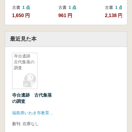
古書
1 点
古書
1 点
古書
1 点
1,650 円
961 円
2,138 円
最近見た本
寺台遺跡
古代集落の
調査
寺台遺跡 古代集落
の調査
福島県いわき市教育委員会 いわき市教育文化事業団
新刊
在庫なし