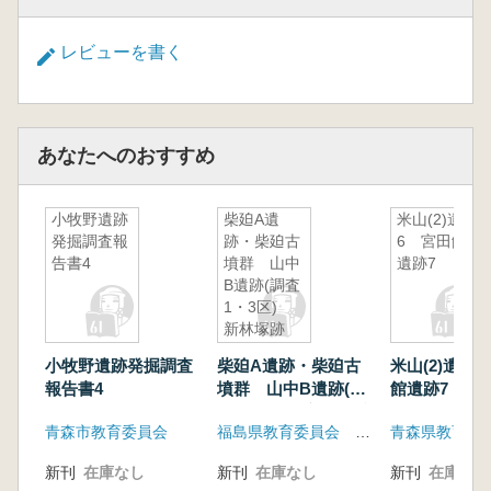
レビューを書く
あなたへのおすすめ
小牧野遺跡
柴廹A遺
米山(2)遺跡
発掘調査報
跡・柴廹古
6 宮田館
告書4
墳群 山中
遺跡7
B遺跡(調査
1・3区)
新林塚跡
小牧野遺跡発掘調査
柴廹A遺跡・柴廹古
米山(2)遺跡
報告書4
墳群 山中B遺跡(調
館遺跡7
査1・3区) 新林塚跡
青森市教育委員会
福島県教育委員会 福島県文化振興事業団 国土交通省東北地方整備局
青森県教育委
新刊
在庫なし
新刊
在庫なし
新刊
在庫なし