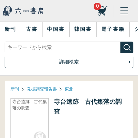
0
新刊
古書
中国書
韓国書
電子書籍
詳細検索
新刊
発掘調査報告書
東北
寺台遺跡 古代集落の調
寺台遺跡 古代集
落の調査
査