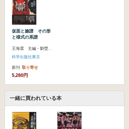
仮面と臉譜 その形
と様式の系譜
王海震 主編・劉瑩 編著・古川智子 訳
科学出版社東京
新刊
取り寄せ
5,280円
一緒に買われている本