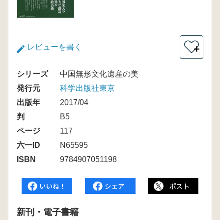
レビューを書く
＋
シリーズ
中国無形文化遺産の美
発行元
科学出版社東京
出版年
2017/04
判
B5
ページ
117
六一ID
N65595
ISBN
9784907051198
新刊・電子書籍