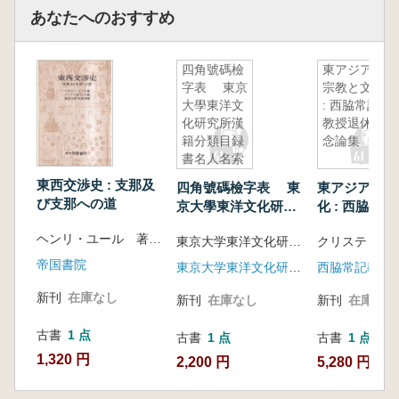
あなたへのおすすめ
四角號碼檢
東アジアの
字表 東京
宗教と文化
大學東洋文
: 西脇常記
化研究所漢
教授退休記
籍分類目録
念論集
書名人名索
引 京都大
東西交渉史 : 支那及
四角號碼檢字表 東
東アジアの宗
學人文科學
び支那への道
京大學東洋文化研究
化 : 西脇常
研究所漢籍
所漢籍分類目録書名
休記念論集
分類目録書
ヘンリ・ユール 著、アンリ・コルディエ 補、東亞史研究会 訳・編
東京大学東洋文化研究所付属東洋学文献センター編
人名索引 京都大學
名人名通檢
人文科學研究所漢籍
帝国書院
合併
東京大学東洋文化研究所付属東洋学文献センター刊行委員会
分類目録書名人名通
新刊
在庫なし
檢合併
新刊
在庫なし
新刊
在庫なし
古書
1 点
古書
1 点
古書
1 点
1,320 円
2,200 円
5,280 円