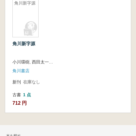
角川新字源
角川新字源
小川環樹, 西田太一郎, 赤塚忠編
角川書店
新刊
在庫なし
古書
1 点
712 円
本を探す