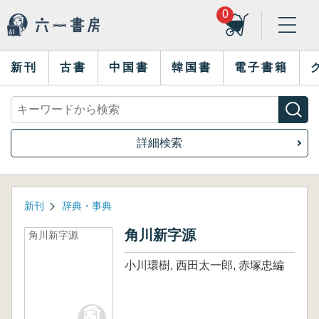
0
新刊
古書
中国書
韓国書
電子書籍
詳細検索
新刊
辞典・事典
角川新字源
角川新字源
小川環樹, 西田太一郎, 赤塚忠編