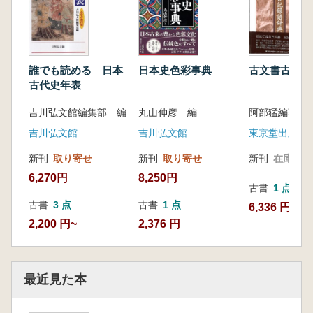
誰でも読める 日本
日本史色彩事典
古文書古記録
古代史年表
吉川弘文館編集部 編
丸山伸彦 編
阿部猛編著
吉川弘文館
吉川弘文館
東京堂出版
新刊
取り寄せ
新刊
取り寄せ
新刊
在庫なし
6,270円
8,250円
古書
1 点
古書
3 点
古書
1 点
6,336 円
2,200 円~
2,376 円
最近見た本