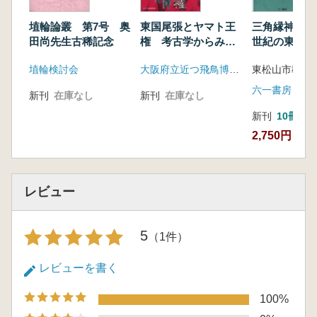
第3節 装身具
帯金具
埴輪論叢 第7号 奥
東国尾張とヤマト王
三角縁神獣鏡
第4節武器
田尚先生古稀記念
権 考古学からみた
世紀の東松山
1 大刀 2鉄鏃
狗奴国と尾張連氏
埴輪検討会
大阪府立近つ飛鳥博物館
第5節武具
1 衝角付冑 2 小札甲・付属具
六一書房
新刊
在庫なし
新刊
在庫なし
第6節馬具
新刊
10冊以
第7節工具
2,750円
第8節 不明製品
第5章 自然科学分析
第1節 金属製品等の蛍光X線分析
第2節 志段味大塚古墳出土資料の釘キ同位
レビュー
体比分析結果
第3節 帯金具の金めっき層の分析結果
5
（1件）
第4節 金属製品に付着する有機質等の観
察・分析
レビューを書く
第5節 馬具に関係する有機質素材の分析
第6章 考察
100%
第1節 志段味大塚古墳1923年調査の研究史