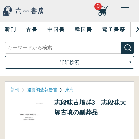
0
新刊
古書
中国書
韓国書
電子書籍
詳細検索
新刊
発掘調査報告書
東海
志段味古墳群3 志段味大
塚古墳の副葬品