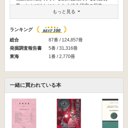
果、およびそれにともなう総合研究の報告
もっと見る
【執筆】
深谷淳 阪口英毅 馬渕一輝 藤井康隆 鈴木
一有 松崎友理 片山健太郎 齋藤努 岡田文
ランキング
男 塚本敏夫 高橋克壽
【目次】
総合
87番 / 124,857冊
第1章 経緯と経過
発掘調査報告書
5番 / 31,316冊
第2章 位置と環境
東海
1番 / 2,770冊
第3章 調査・研究のあゆみ
第1節 調査史
第2節 1923(大正12)年の梅原末治の調査
第3節 1923年出土副葬品の研究史抄
一緒に買われている本
第4節 2005(平成17)年以降の名古屋市教育委
員会の調査
第4章 副葬品の調査
第1節 副葬品の品目と数
第2節鏡鑑
五鈴鏡