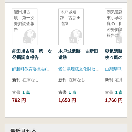
能田旭古
木戸城遺
朝気遺跡
墳 第一次
跡 古新田
東小学校々
発掘調査報
遺跡
庭の土師遺
告
跡発掘調査
報告書
能田旭古墳 第一次
木戸城遺跡 古新田
朝気遺跡 東
発掘調査報告
遺跡
校々庭の土師
掘調査報告書
師勝町教育委員会(南山大学人類学博物館)
愛知県埋蔵文化財センター
新刊
在庫なし
新刊
在庫なし
新刊
在庫なし
古書
1 点
古書
1 点
古書
1 点
792 円
1,650 円
1,760 円
最近見た本