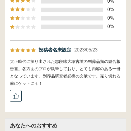
0%
的位置
0%
第2節 志段味大塚古墳出土鈴鏡からみた後
期倭鏡
0%
第3節 志段味大塚古墳出土五鈴鏡の復元鋳
0%
造実験
第4節 志段味大塚占墳における小札甲と付
属貝の構造
投稿者名未設定
2023/05/23
第5節 鈴付馬具からみた志段味大塚古墳
第6節 志段味大塚古墳と5世紀後半の倭王権
大正時代に掘り出された志段味大塚古墳の副葬品類の総合報
第7節 志段味大塚古墳造営の意義 墳形・
告書。各方面のプロが執筆しており、とても内容のある一冊
葺石・造り出しを中心に
となっています。副葬品研究者必携の文献です。売り切れる
第7章総括
前にゲットにゃ！
第1節 第1埋葬施設とその副葬品
第2節 志段味大塚古墳の築造時期
第3節 志段味大塚古墳の性格
付編 京都大学総合博物館所蔵「志段味村出土
品」について
あなたへのおすすめ