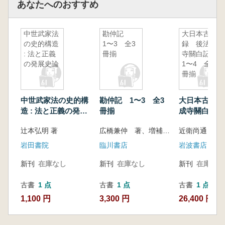
あなたへのおすすめ
中世武家法
勘仲記
大日本古記
の史的構造
1〜3 全3
録 後法成
: 法と正義
冊揃
寺關白記
の発展史論
1〜4 全4
冊揃
中世武家法の史的構
勘仲記 1〜3 全3
大日本古記録
造 : 法と正義の発展
冊揃
成寺關白記 
史論
全4冊揃
辻本弘明 著
広橋兼仲 著、増補史料大成刊行会 編
岩田書院
臨川書店
岩波書店
新刊
在庫なし
新刊
在庫なし
新刊
在庫なし
古書
1 点
古書
1 点
古書
1 点
1,100 円
3,300 円
26,400 円