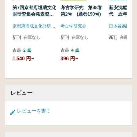
第7回京都府埋蔵文化
考古学研究 第48巻
新安沈船とそ
財研究集会発表資料
第2号 (通巻190号)
代 近年の新
集
究成果を中心
京都府埋蔵文化財研究会
考古学研究会
日本貿易陶磁
新刊
在庫なし
新刊
在庫なし
新刊
在庫なし
古書
2 点
古書
4 点
1,540 円~
396 円~
レビュー
レビューを書く