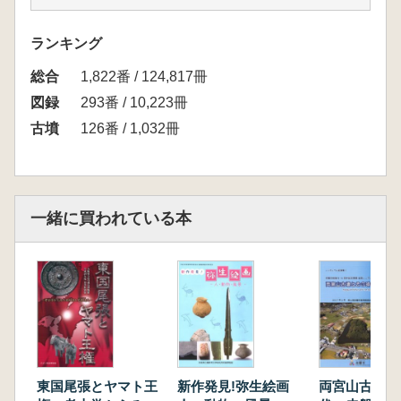
さと探し―
第6章 難波と朝鮮半島一上町台地北端を舞台
ランキング
とした朝鮮諸国との交渉―
総合
展示資料リスト
1,822番 / 124,817冊
写真・図版リスト
図録
293番 / 10,223冊
謝辞
古墳
126番 / 1,032冊
一緒に買われている本
東国尾張とヤマト王
新作発見!弥生絵画
両宮山古墳と