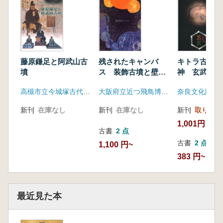
藤原鎌足と阿武山古
残されたキャンバ
キトラ古墳壁
墳
ス 装飾古墳と壁画
神 玄武
古墳 平成12年度春
高槻市立今城塚古代歴史館
大阪府立近つ飛鳥博物館
季特別展
新刊
在庫なし
新刊
在庫なし
新刊
取り寄せ
1,001円
古書
2 点
古書
2 点
1,100 円~
383 円~
最近見た本