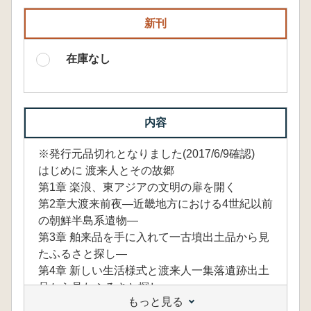
新刊
在庫なし
内容
※発行元品切れとなりました(2017/6/9確認)
はじめに 渡来人とその故郷
第1章 楽浪、東アジアの文明の扉を開く
第2章大渡来前夜―近畿地方における4世紀以前
の朝鮮半島系遣物―
第3章 舶来品を手に入れて一古墳出土品から見
たふるさと探し―
第4章 新しい生活様式と渡来人一集落遺跡出土
品から見たふるさと探し―
もっと見る
第5章 角杯と鳥足文-特徴的な土器から見たふる