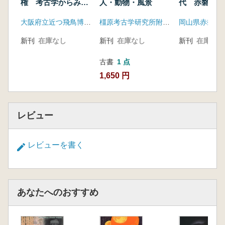
権 考古学からみた
人・動物・風景
代 赤磐市市
狗奴国と尾張連氏
10周年記念
大阪府立近つ飛鳥博物館
橿原考古学研究所附属博物館
シンポジウム
新刊
在庫なし
新刊
在庫なし
新刊
在庫なし
古書
1 点
1,650 円
レビュー
レビューを書く
あなたへのおすすめ