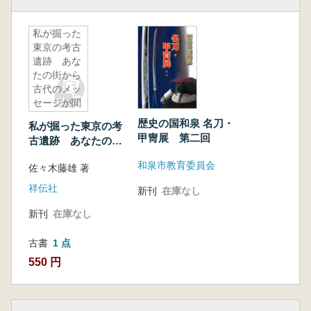
私が掘った
東京の考古
遺跡 あな
たの街から
古代のメッ
セージが聞
こえる
歴史の国和泉 名刀・
私が掘った東京の考
甲冑展 第二回
古遺跡 あなたの街
から古代のメッセー
和泉市教育委員会
佐々木藤雄 著
ジが聞こえる
祥伝社
新刊
在庫なし
新刊
在庫なし
古書
1 点
550 円