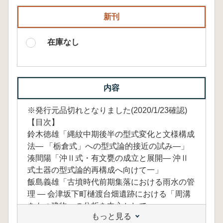
新刊
在庫なし
内容
※発行元品切れとなりました(2020/1/23確認)
【目次】
鈴木徳雄「縄紋中期後半の型式変化と文様構成
法― 「栃倉式」への型式論的接近の試み―」
湊間陽「沖Ⅱ式・有文甕の成立と展開― 沖Ⅱ
式土器の型式論的再構成へ向けて一」
飯島義雄「古墳時代前期集落における雨水の管
理 ― 会津坂下町樋渡台畑遺跡における「周溝
をもつ建物」の分析を中心として一」
もっと見る
坂本和俊「傍製方格規矩鏡配布・石製模造品伝