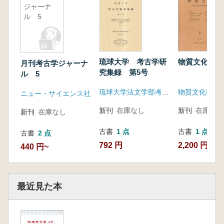
ジャーナ
ル 5
琉球大学 考古学研
物質文化 1
月刊考古学ジャーナ
究集録 第5号
ル 5
琉球大学法文学部考古学研究室
物質文化研究
ニュー・サイエンス社
新刊
在庫なし
新刊
在庫なし
新刊
在庫なし
古書
1 点
古書
1 点
古書
2 点
792 円
2,200 円
440 円~
最近見た本