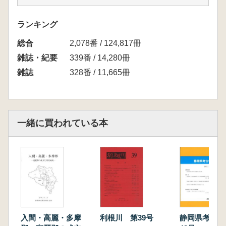
播に関わる古墳―長坂聖天塚古墳の副葬品から
考える一」
ランキング
(研究ノート〉
総合
恋河内昭彦「堅穴住居から出上した石製三輪玉
2,078番 / 124,817冊
一埼玉県本庄市辻ノ内遺跡第7号住居跡出土の
雑誌・紀要
339番 / 14,280冊
水晶製三輪玉の検討―」
雑誌
328番 / 11,665冊
井上慎也「横野台地で発見された古代の牧と道
路」
坂田敏行「富士信仰の一形態に関する試論―
埼玉県域における富士講以外の富士塚について
一緒に買われている本
一」
(資料紹介〉
日沖剛史「高崎市若田町地内出上の堀之内式土
器」
入間・高麗・多摩
利根川 第39号
静岡県考古