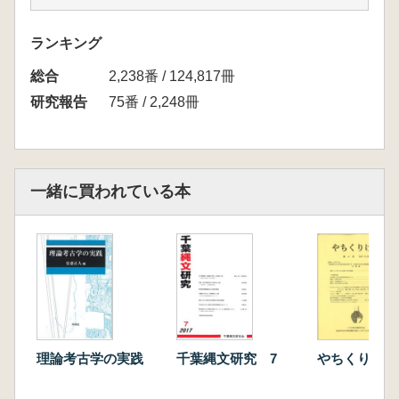
福井 淳一 北海道におけるアスファルト利用
杉野森淳子 アスファルト関連資料集成 青森
ランキング
県
総合
菅野 紀子 アスファルト関連資料集成 岩手県
2,238番 / 124,817冊
村上 裕次 宮城県のアスファルト関連資料
研究報告
75番 / 2,248冊
加藤 朋夏 秋田県のアスファルト関連資料
秦 昭繁 アスファルト関連資料集成 山形県
新井 達哉 福島県におけるアスファルト利用
の様相
一緒に買われている本
寺﨑 裕助 新潟県におけるアスファルト利
用 縄文時代を中心に
今井さやか・中尾真梨子・堀江格 アスファル
ト精製実験について
理論考古学の実践
千葉縄文研究 7
やちくりけん