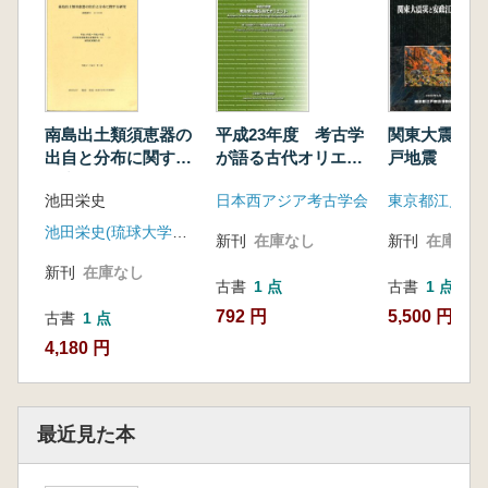
南島出土類須恵器の
平成23年度 考古学
関東大震災と
出自と分布に関する
が語る古代オリエン
戸地震
研究
ト
池田栄史
日本西アジア考古学会
東京都江戸東
池田栄史(琉球大学法文学部)
新刊
在庫なし
新刊
在庫なし
新刊
在庫なし
古書
1 点
古書
1 点
792 円
5,500 円
古書
1 点
4,180 円
最近見た本