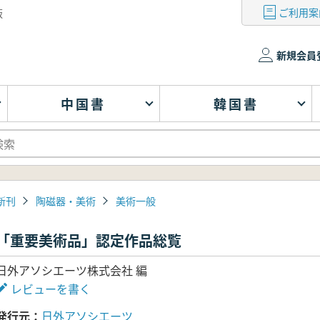
ご利用案
版
新規会員
中国書
韓国書
新刊
陶磁器・美術
美術一般
「重要美術品」認定作品総覧
日外アソシエーツ株式会社 編
レビューを書く
発行元
日外アソシエーツ