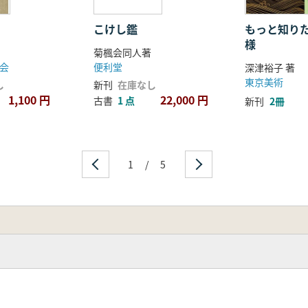
こけし鑑
もっと知り
様
菊楓会同人著
会
便利堂
深津裕子 著
東京美術
し
新刊
在庫なし
1,100 円
22,000 円
古書
1 点
新刊
2冊
1
/
5