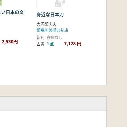
たい日本の文
身近な日本刀
大沢都志夫
都幾川美術刀剣店
新刊
在庫なし
2,530円
7,128 円
古書
1 点