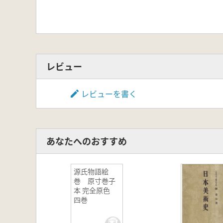
レビュー
レビューを書く
あなたへのおすすめ
源氏物語絵
巻 原寸巻子
本 完全原色
四巻