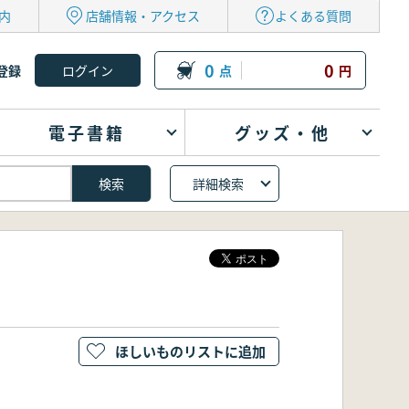
内
店舗情報・アクセス
よくある質問
0
0
登録
点
円
電子書籍
グッズ・他
詳細検索
ほしいものリストに追加