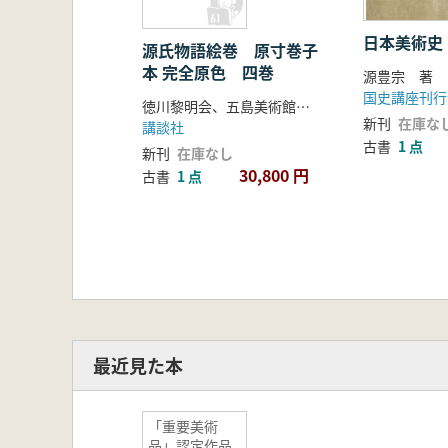
日本美術史
源氏物語絵巻 原寸巻子
本 完全原色 四巻
源豊宗 著
国史講座刊行
徳川黎明会、五島美術館 編
新刊
在庫な
講談社
古書
1 点
新刊
在庫なし
30,800 円
古書
1 点
最近見た本
「重要美術
品」認定作品