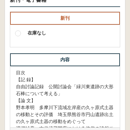
新刊・電子書籍
新刊
在庫なし
内容
目次
【記 録】
自由討論記録 公開討論会「緑川東遺跡の大形
石棒について考える」
【論 文】
野本孝明 多摩川下流域左岸産の久ヶ原式土器
の移動とその評価 埼玉県熊谷市円山遺跡出土
の久ヶ原式土器の移動をめぐって
湯瀬禎彦 古代武蔵国府における信仰の諸相そ