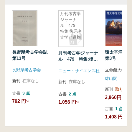
月刊考古学
ジャーナ
ル 479
特集:復元考
古学と遺物
長野県考古学会誌
環太平洋文
月刊考古学ジャーナ
第13号
第3号
ル 479 特集:復元
考古学と遺物
長野県考古学会
ニュー・サイエンス社
雄山閣
新刊
在庫なし
新刊
在庫なし
新刊
取り寄せ
古書
3 点
古書
2 点
2,860円
792 円~
1,056 円~
古書
1 点
1,408 円