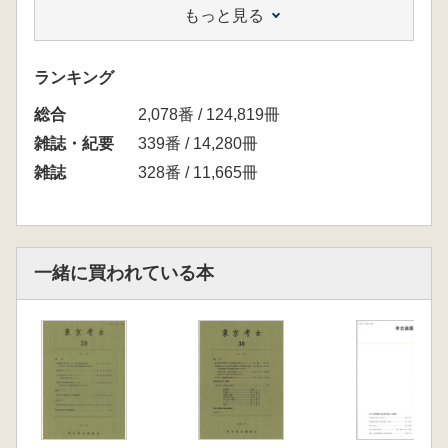
もっと見る
の2一信仰関連遺物の検討を中心に一
本間岳人 東京における組合せ式中世石塔の様
相
ランキング
鈴木裕子 「瀬戸助」銘の陶器について
総合
【研究ノー卜】
2,078番 / 124,819冊
石井たま子 いわゆる蝋燭形乗燭について
雑誌・紀要
339番 / 14,280冊
中村新之介 コンクリート煉瓦 東京第二陸軍
雑誌
328番 / 11,665冊
造兵廠出土資料をめぐって
【資料紹介】
山崎吉弘 染井遺跡出土凸面横桟付桟瓦につい
て
一緒に買われている本
【ぶれいく】
【2016年東京の考古学動向】