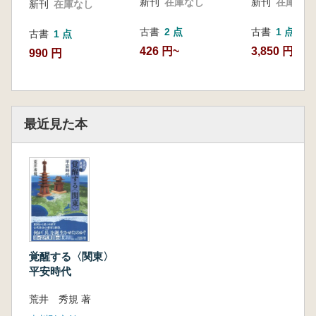
新刊
在庫なし
新刊
在庫なし
新刊
在庫なし
古書
2 点
古書
1 点
古書
1 点
426 円~
3,850 円
990 円
最近見た本
覚醒する〈関東〉
平安時代
荒井 秀規 著