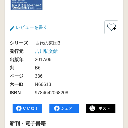
レビューを書く
＋
シリーズ
古代の東国3
発行元
吉川弘文館
出版年
2017/06
判
B6
ページ
336
六一ID
N66613
ISBN
9784642068208
新刊・電子書籍