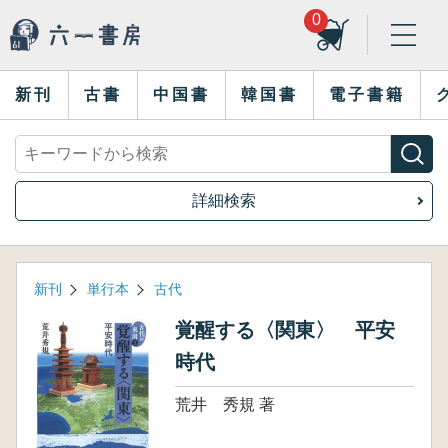
0
新刊
古書
中国書
韓国書
電子書籍
詳細検索
新刊
単行本
古代
覚醒する〈関東〉 平安
時代
荒井 秀規 著