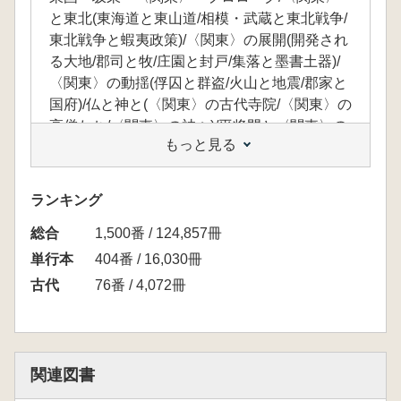
と東北(東海道と東山道/相模・武蔵と東北戦争/
東北戦争と蝦夷政策)/〈関東〉の展開(開発され
る大地/郡司と牧/庄園と封戸/集落と墨書土器)/
〈関東〉の動揺(俘囚と群盗/火山と地震/郡家と
国府)/仏と神と(〈関東〉の古代寺院/〈関東〉の
高僧たち/〈関東〉の神々)/平将門と〈関東〉の
もっと見る
覚醒(東国へ向かう貴族たち/平将門の乱/平忠常
と源頼信・頼義)/平安文学にさぐる〈関東〉
(『更級日記』の世界/『伊勢物語』の風景)/〈関
ランキング
東〉と武士(『今昔物語集』の「兵」/〈武士の
総合
始まり〉)
1,500番 / 124,857冊
単行本
404番 / 16,030冊
古代
76番 / 4,072冊
関連図書