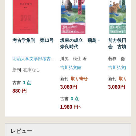
考古学集刊 第13号
坂東の成立 飛鳥・
前方後円墳と
奈良時代
会 古墳時代
明治大学文学部考古学研究室
川尻 秋生 著
若狭 徹 著
吉川弘文館
吉川弘文館
新刊
在庫なし
新刊
取り寄せ
新刊
取り寄せ
古書
1 点
3,080円
3,080円
880 円
古書
3 点
1,980 円~
レビュー