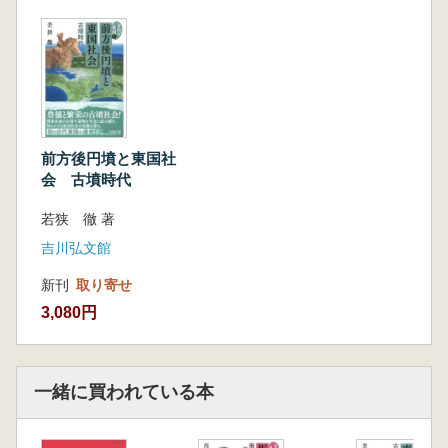
前方後円墳と東国社
会 古墳時代
若狭 徹 著
吉川弘文館
新刊
取り寄せ
3,080円
一緒に買われている本