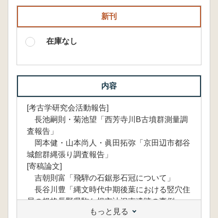
新刊
在庫なし
内容
[考古学研究会活動報告]
長池嗣則・菊池望「西芳寺川B古墳群測量調
査報告」
岡本健・山本尚人・眞田拓弥「京田辺市都谷
城館群縄張り調査報告」
[寄稿論文]
吉朝則富「飛騨の石鋸形石冠について」
長谷川豊「縄文時代中期後葉における竪穴住
居の規格長野県駒ケ根市辻沢南遺跡の事例」
もっと見る
神尾恵一「大阪湾周辺地域の銅鐸祭祀類型」