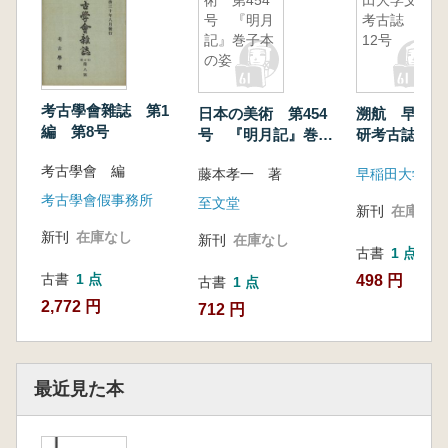
術 第454
田大学文研
号 『明月
考古誌 第
記』巻子本
12号
の姿
考古學會雜誌 第1
日本の美術 第454
溯航 早稲田
編 第8号
号 『明月記』巻子
研考古誌 第
本の姿
考古學會 編
藤本孝一 著
考古學會假事務所
至文堂
新刊
在庫なし
新刊
在庫なし
新刊
在庫なし
古書
1 点
古書
1 点
498 円
古書
1 点
2,772 円
712 円
最近見た本