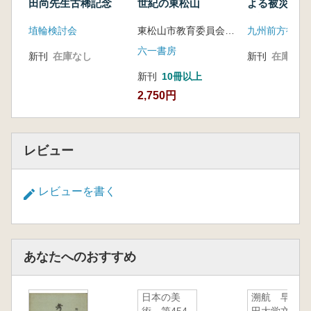
田尚先生古稀記念
世紀の東松山
よる被災古墳
と課題
埴輪検討会
東松山市教育委員会 編
九州前方後円
六一書房
新刊
在庫なし
新刊
在庫なし
新刊
10冊以上
2,750円
レビュー
レビューを書く
あなたへのおすすめ
日本の美
溯航 早稲