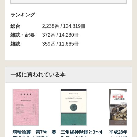
音村政一「前方後方墳の特性」
遠藤隆曜「琵琶湖から見える北近江の古墳時
ランキング
代」
総合
天野末喜「河内大塚古墳の被葬者」
2,238番 / 124,819冊
広瀬和雄「但馬・大薮古墳群の歴史的意義
雑誌・紀要
372番 / 14,280冊
中央政権の交通政策をめぐって」
雑誌
359番 / 11,665冊
田中彩太「須恵器を伴う埋葬儀礼に関する一
試論」
細川修平「近江東部における横穴式石室 7世
紀代の状況を中心に」
一緒に買われている本
埴輪論叢 第7号 奥
三角縁神獣鏡と3〜4
平成28年熊