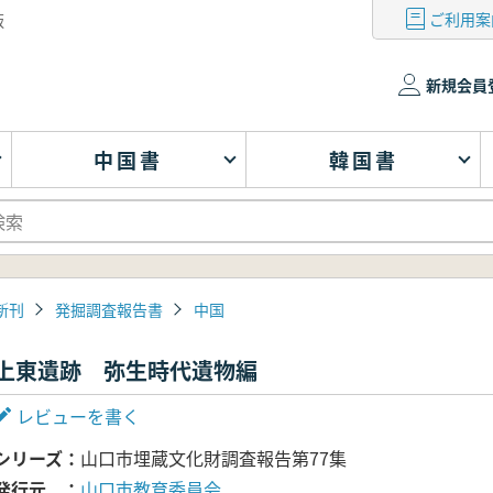
ご利用案
版
新規会員
中国書
韓国書
新刊
発掘調査報告書
中国
上東遺跡 弥生時代遺物編
レビューを書く
シリーズ
山口市埋蔵文化財調査報告第77集
発行元
山口市教育委員会