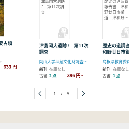
津島岡大遺跡
歴史の道調査
7 第11次調
報告書 津和
査
野廿日市街
道 津和野奥
筋往還
要古墳
津島岡大遺跡7 第11次
歴史の道調
調査
和野廿日市
奥筋往還
し
岡山大学埋蔵文化財調査研究センター
島根県教育委
633 円
新刊
在庫なし
新刊
在庫なし
396 円~
古書
2 点
古書
1 点
1
/
5