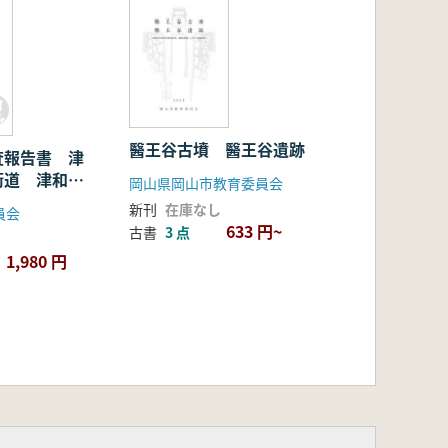
醫王谷古墳 醫王谷遺跡
査報告書 津
街道 津和野
岡山県岡山市教育委員会
新刊
在庫なし
員会
633 円~
古書
3 点
1,980 円