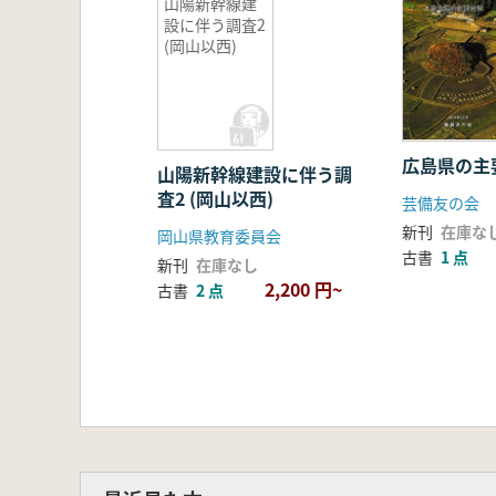
山陽新幹線建
設に伴う調査2
(岡山以西)
広島県の主
山陽新幹線建設に伴う調
査2 (岡山以西)
芸備友の会
新刊
在庫な
岡山県教育委員会
古書
1 点
新刊
在庫なし
2,200 円~
古書
2 点