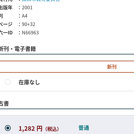
出版年
2001
判
A4
ページ
90+32
六一ID
N66963
新刊・電子書籍
新刊
在庫なし
古書
普通
1,282 円
（税込）