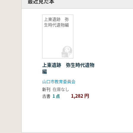
最近見た本
上東遺跡 弥
生時代遺物編
上東遺跡 弥生時代遺物
編
山口市教育委員会
新刊
在庫なし
1,282 円
古書
1 点