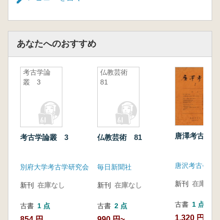
あなたへのおすすめ
考古学論
仏教芸術
叢 3
81
唐澤考古 第
考古学論叢 3
仏教芸術 81
唐沢考古会
別府大学考古学研究会
毎日新聞社
新刊
在庫なし
新刊
在庫なし
新刊
在庫なし
古書
1 点
古書
1 点
古書
2 点
1,320 円
854 円
990 円~