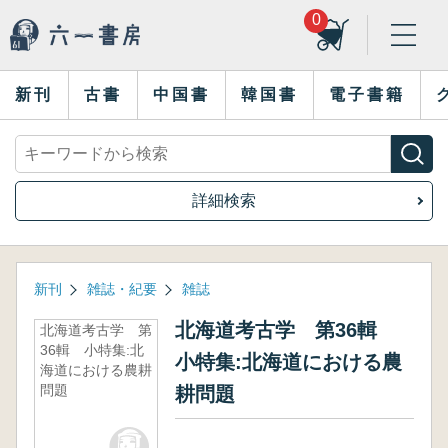
0
新刊
古書
中国書
韓国書
電子書籍
詳細検索
新刊
雑誌・紀要
雑誌
北海道考古学 第36輯
北海道考古学 第
36輯 小特集:北
小特集:北海道における農
海道における農耕
問題
耕問題