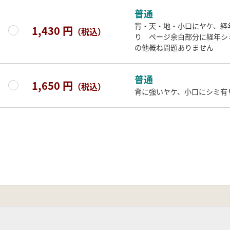
普通
背・天・地・小口にヤケ、経
1,430 円
（税込）
り ページ余白部分に経年シ
の他概ね問題ありません
普通
1,650 円
（税込）
背に強いヤケ、小口にシミ有