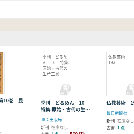
季刊 どるめ
仏教芸術
ん 10 特集:
193
原始・古代の
生産工具
第10巻 民
季刊 どるめん 10
仏教芸術 1
特集:原始・古代の生産
毎日新聞社
工具
JICC出版局
新刊
在庫なし
新刊
在庫なし
古書
1 点
し
569 円~
古書
4 点