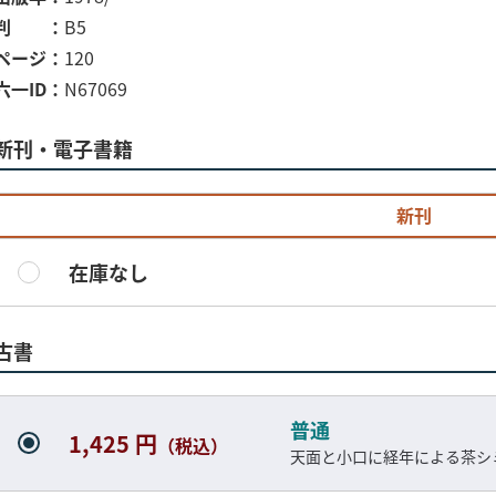
判
B5
ページ
120
六一ID
N67069
新刊・電子書籍
新刊
在庫なし
古書
普通
1,425 円
（税込）
天面と小口に経年による茶シ