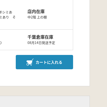
店内在庫
年シミあ
ミあり そ
中2階 上の棚
千葉倉庫在庫
り
08月14日発送予定
カートに入れる