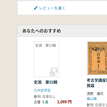
レビューを書く
あなたへのおすすめ
史淵 第52輯
考古学講座
史淵 第52輯
族論
九州史学会
清野 謙次
新刊
在庫なし
雄山閣
1,069 円
古書
1 点
新刊
在庫な