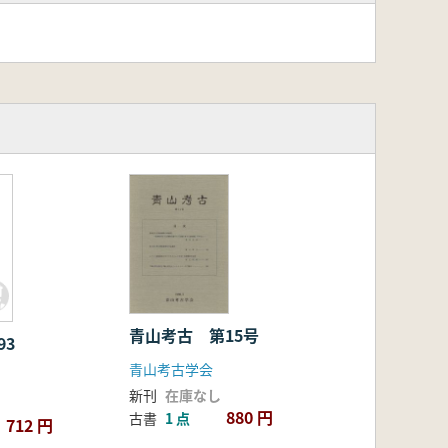
青山考古 第15号
93
青山考古学会
新刊
在庫なし
880 円
古書
1 点
712 円