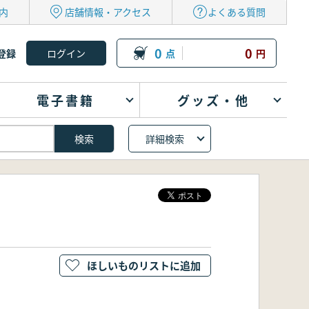
内
店舗情報・アクセス
よくある質問
0
0
登録
点
円
電子書籍
グッズ・他
詳細検索
ほしいものリストに追加