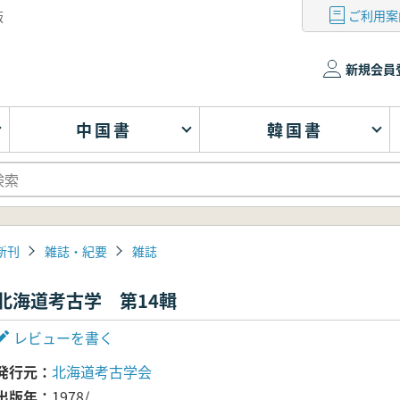
ご利用案
版
新規会員
中国書
韓国書
新刊
雑誌・紀要
雑誌
北海道考古学 第14輯
レビューを書く
発行元
北海道考古学会
出版年
1978/