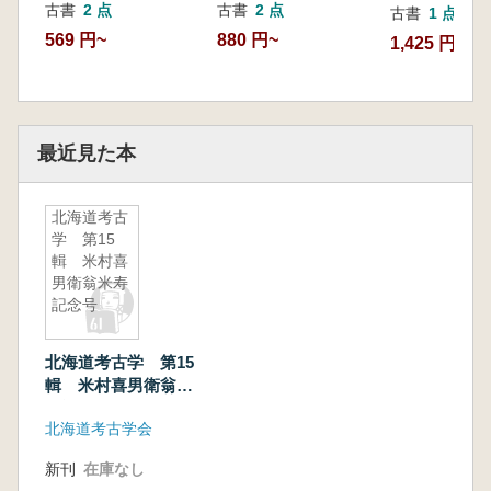
古書
2 点
古書
2 点
古書
1 点
569 円~
880 円~
1,425 円
最近見た本
北海道考古
学 第15
輯 米村喜
男衛翁米寿
記念号
北海道考古学 第15
輯 米村喜男衛翁米
寿記念号
北海道考古学会
新刊
在庫なし