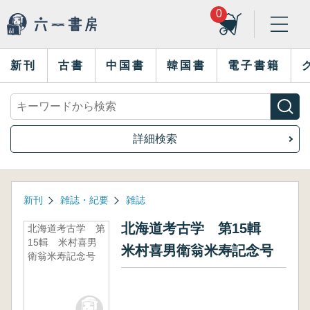
0
新刊
古書
中国書
韓国書
電子書籍
詳細検索
新刊
雑誌・紀要
雑誌
北海道考古学 第15輯
北海道考古学 第
15輯 米村喜男
米村喜男衛翁米寿記念号
衛翁米寿記念号