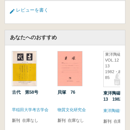
レビューを書く
あなたへのおすすめ
東洋陶磁
VOL.12・
13
1982・83-
85
古代 第58号
貝塚 76
東洋陶磁 VO
13 1982・83
早稲田大学考古学会
物質文化研究会
東洋陶磁学会
新刊
在庫なし
新刊
在庫なし
新刊
在庫なし