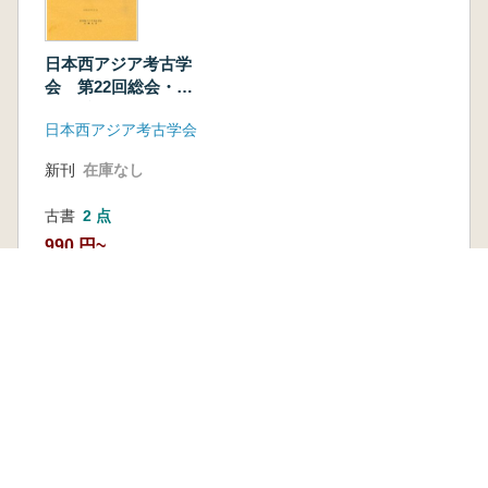
日本西アジア考古学
会 第22回総会・大
会要旨集
日本西アジア考古学会
新刊
在庫なし
古書
2 点
990 円~
本を探す
六一書房の本
ランキング
特価図書