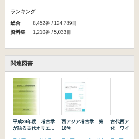
下釜和也 シリア青銅器時代のモニュメント
記憶・社会・権カ
ランキング
馬場匡浩 古代エジプトのモニュメント
総合
福永伸哉 古代日本の古墳築造と社会関係
8,452番 / 124,789冊
〔口頭発表要旨〕
資料集
1,210番 / 5,033冊
上杉彰紀 石製装身具からみた南アジア鉄器時
代の様相
齋藤正憲 熱くて冷たい土器づくリ インド・
ニューデリーおよび近郊の民族誌
関連図書
藤井純夫 エンクロージャーと円塔墓 サウジ
アラビア北西部タブーク州における先史遊牧民
遺跡の調査
安倍雅史 墓制から見たディルムンにおける階
層化
竹野内恵太 エジプト初期王朝時代における石
製容器の内容物と供物儀礼伝統の形成
山崎世理愛 エジプト中王国時代の葬送におけ
平成28年度 考古学
西アジア考古学 第
古代西アジア
る装身具利用 図像表現と出土状況の分析を中
が語る古代オリエン
18号
化 ワインと
ト
の物語(増刷)
心に