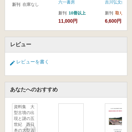
六一書房
吉川弘文館
新刊
在庫なし
〔ポスター発表要旨〕
牧野久実 パレスティナから出土したヘレニズ
新刊
10冊以上
新刊
取り寄せ
ム・ローマ時代のフタ 型式分類と編年の構築
11,000円
6,600円
に向けて
関広尚世 ミドルナイルにおけるダム建設と文
化財保護
レビュー
安倍雅史・後藤 健・西藤清秀・上杉彰紀・渡
辺展也・岡崎健治・堀岡晴美・原田怜・山口莉
レビューを書く
歩・清水麻里奈 バハレーン、ワーディー・ア
ッ=サィル考古学プロジェクト2017
千本真生・Gイヴァノフ・Mフリストフ・Lレシ
ュタコフ ブルガリア青銅器時代集落遺跡の編
あなたへのおすすめ
年的位置付け 北部・西部地域の新データをも
とに_
西山伸― アッシリア帝国東部辺境地域からの
資料集 大
新情報 ヤーシーン・テペ考古学プロジェク
型古墳の出
現と謎の五
ト、第1次調査(2016年)
世紀 西日
宮内優子 新石器時代における子どもの埋葬場
本の大型古