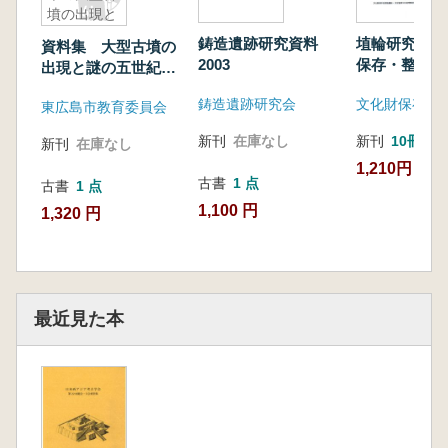
所と年齢の関係 イラン、タペ・サンギチャハ
墳の出現と
マックを例に
三ッ城古墳
鋳造遺跡研究資料
埴輪研究の新
資料集 大型古墳の
西秋良宏 レバノン、ケウエ洞窟出土石器群の
をめぐって
2003
保存・整備・
出現と謎の五世紀
再検討 いわゆるIUP関連石器を中心に
考える
西日本の大型古墳の
堀岡晴美 南メソポタミア文献から見たディル
鋳造遺跡研究会
東広島市教育委員会
出現と三ッ城古墳を
ムン交易一文明繁栄期とそれ以前一
めぐって
新刊
在庫なし
新刊
10冊以
新刊
在庫なし
長屋憲慶 エジプト先王朝時代の紅玉髄製ビー
1,210円
ズ穿孔法について ヒエラコンポリス遺跡出土
古書
1 点
古書
1 点
資料の観察から
1,100 円
1,320 円
ベグマトフ・アリシェル カフィルカラ遺跡出
土封泥に見られる動物像
有村誠 アルメニア完新世初頭における黒曜石
石器の機能 「カムロ・トゥール」の使用痕分
析
最近見た本