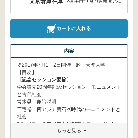
3営業日~1週間後発送予定
文京倉庫在庫
カートに入れる
内容
※2017年7月1・2日開催 於 天理大学
【目次】
〔記念セッション要旨〕
学会設立20周年記念セッション モニュメント
と古代社会
常木晃 趣旨説明
三宅裕 西アジア新石器時代のモニュメントと
社会
岡田保良 西アジア古代都市のモニュメント
もっと見る
メソポタミアを中心に