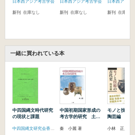
日本西アジア考古学会
日本西アジア考古学会
日本西アジア
門脇誠二 射的具か石材節約か? レヴァント
上部旧石器時代における小石刃の発生と行動的
新刊
在庫なし
新刊
在庫なし
新刊
在庫なし
説明
西秋良宏 西アジアの前・中期旧石器時代移行
期の人類史的意義について
前田修 石器から見る穀物栽培の発展過程
板橋悠 西アジア新石器時代の農耕開始と授乳
一緒に買われている本
習慣の時代変化
小高敬寛・0.ニウウェンハウゼ イラク・クルデ
ィスタン地域、テル・ベグム遺跡出土のハラフ
土器 その年代と地域性
足立拓朗 シリア中部、ビシュリ山系ケルン墓
群出土の青銅製鏃について
下釜和也・山口雄治・紺谷亮―・上杉彰紀・山
口莉歩 中央アナトリア前期青銅器時代におけ
中四国縄文時代研究
中国初期国家形成の
モノと技術の
る「非在地系土器」キュルテペ遺跡出土土器の
の現状と課題
考古学的研究 土器
陶芸編
評価をめぐって
からのアプローチ
松尾登史子 古代マケドニア王都ペラにおける
中四国縄文研究会香川大会実行委員会事務局
秦 小麗 著
小林 正史 編
女神信仰 墓副葬品に基づく考察