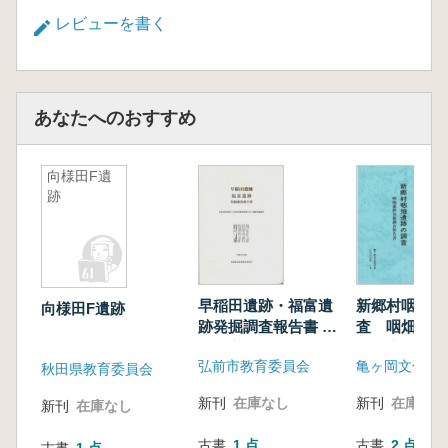
レビューを書く
あなたへのおすすめ
向様田F遺
跡
早稲田遺跡・福富遺
新郷村咽畑遺
向様田F遺跡
跡発掘調査報告書 :
査 咽畑遺跡
弘前市城東第五土地
査報告書
弘前市教育委員会
亀ヶ岡文化研
区画整理事業に伴う
秋田県教育委員会
遺跡発掘調査
新刊
在庫なし
新刊
在庫なし
新刊
在庫なし
古書
1 点
古書
2 点