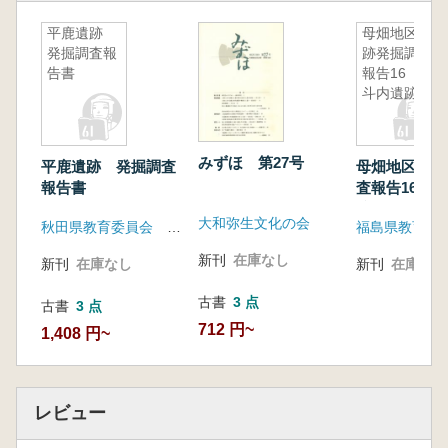
平鹿遺跡
母畑地区遺
発掘調査報
跡発掘調査
告書
報告16 一
斗内遺跡
みずほ 第27号
平鹿遺跡 発掘調査
母畑地区遺跡
報告書
査報告16 
跡
大和弥生文化の会
秋田県教育委員会 秋田県埋蔵文化財振興会
新刊
在庫なし
新刊
在庫なし
新刊
在庫なし
古書
3 点
古書
3 点
712 円~
1,408 円~
レビュー