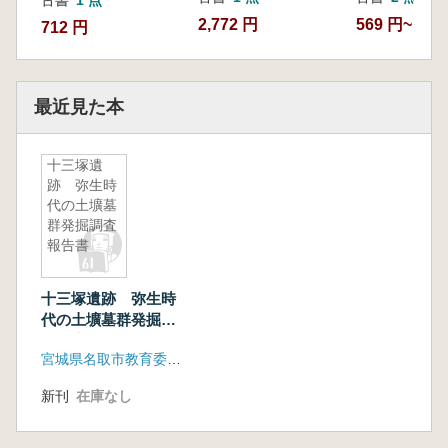
古書
1 点
2,772 円
569 円~
712 円
最近見た本
十三塚遺
跡 弥生時
代の土壙墓
群発掘調査
報告書
十三塚遺跡 弥生時
代の土壙墓群発掘調
査報告書
宮城県名取市教育委員会
新刊
在庫なし