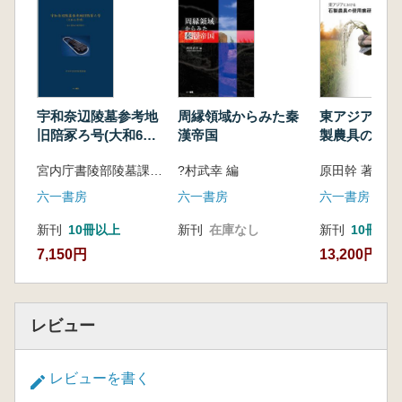
日本考古学の研究手法を随所に用いた本書
は、単に中国考古学の研究書としてだけでな
く、国家形成をめぐる日本考古学の方法論的な
実践書として読んでいただけるだろう。(京都
大学博士論文に新稿を加え大幅加筆刊行)
宇和奈辺陵墓参考地
周縁領域からみた秦
東アジアにお
旧陪冢ろ号(大和6号
漢帝国
製農具の使用
【目次】
墳) 出土遺物の整理
宮内庁書陵部陵墓課 編
?村武幸 編
原田幹 著
序文(岡村秀典)
報告
はじめに
六一書房
六一書房
六一書房
第1章 研究史
新刊
10冊以上
新刊
在庫なし
新刊
10冊以
第1節 二里頭時代の研究史
7,150円
13,200円
第2節 二里岡時代の研究史
第3節 夏商考古研究の問題の所在と本書の
視点
第2章 土器の型式分類と系統識別
レビュー
第1節 土器型式の分類と型式の変化
第2節 中心地における各系統の起源
レビューを書く
第3章 中心地における土器様式の変遷