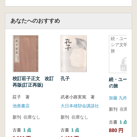
第1節 二里頭遺跡の土器様式
第2節 鄭州商城遺跡の土器様式
第3節 偃師商城遺跡の土器様式
あなたへのおすすめ
第4節 3遺跡間の比較
第4章 二里頭時代の地域動態
続・ユーラ
第1節 地域区分と編年
シア文明の
第2節 伊洛地区
旅
第3節 山西省南西地区
第4節 河南省南西地区
第5節 鄭州周辺および河南省東部地区
第6節 河南省南部と長江中流域地区
校訂莊子正文 改訂
孔子
続・ユーラシ
小結
再版(訂正再版)
の旅
第5章 二里頭時代から二里岡時代への転換
莊子 著
武者小路実篤 著
第1節 鄭州・伊洛地区における複合遺跡の
加藤 九祚
分析
池善書店
大日本雄辯会講談社
新刊
在庫なし
第2節 河南省北部地区における複合遺跡の
新刊
在庫なし
新刊
在庫なし
分析
古書
1 点
第3節 山西省南西地区における複合遺跡の
古書
1 点
古書
1 点
880 円
分析