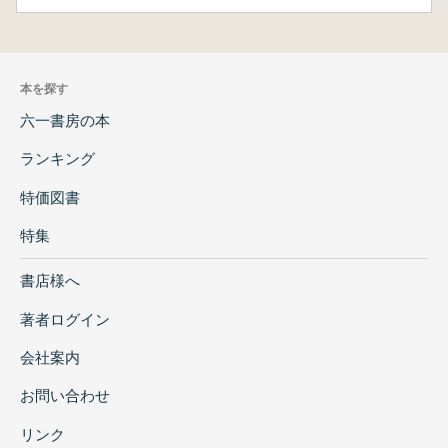
【著者略歴】
秦 小麗
(しん しょうれい)
本を探す
1962年 中国山西省運城市に生まれる
1984年 中国西北大学歴史系卒業
六一書房の本
1990年 中国北京大学考古学系修士課程修
ランキング
了 修士号(歴史)
2002年 日本京都大学大学院文学研究科博士
特価図書
課程修了 博士号(文学)
特集
1984年 中国陝西省考古研究所 助理研究員
1991年 中国陝西省考古研究所 『考古与文
書店様へ
物』編集部 責任編集
2005年 日本学術振興会特別研究員
著者ログイン
2007年 カナダロイヤルオンタリオ博物館
会社案内
Research Associate
現 在 金沢大学国際文化資源学研究センタ
お問い合わせ
ー 特任准教授
リンク