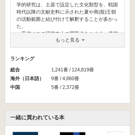
学的研究は、土器で設定した文化類型を、戦国
時代以降の文献史料に示された夏や商(殷)王朝
の活動範囲と結び付けて解釈することが多かっ
た。
著者はこの研究史上の問題点をふまえ、遺跡
もっと見る
ごと・地域ごとの土器系統の分析により明らか
になる複雑化した相互交流の実態にこそ初期国
家の形成過程を分析するための鍵があるとし、
ランキング
数量的手法を用いた土器様式の分析を行う。
総合
土器の法量比較や土器表面に印された縄目数
1,241番 / 124,819冊
の計測は、日本考古学の手法を参考に実地の資
海外（日本語）
9番 / 4,860冊
料調査を積み重ねた著者ならではの着眼点で、
中国
5番 / 2,372冊
日中の学会誌や国際学会においても高い評価を
受けている。
本書における著者の研究により、中国の国家
形成期における複雑な地域間交流と、中央によ
一緒に買われている本
る地方の支配体制が二里頭時代から二里岡時代
へと次第に強化されていくプロセスが、具体的
に明らかになる。