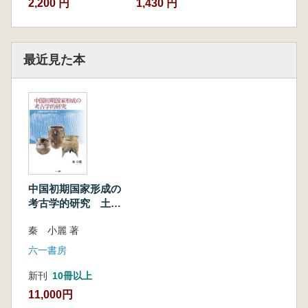
2,200 円
1,430 円
第4節 考察
小結
第6章 二里岡時代の地域動態
最近見た本
第1節 伊洛・鄭州地区および河南省東部地
区
第2節 河南省北部地区
第3節 山西省南西地区
第4節 長江中流域地区
第5節 考察
第7章 土器の地域動態と城郭遺跡の出現
第1節 土器の地域動態
中国初期国家形成の
第2節 土器様式変化の背景
考古学的研究 土器
第3節 中心と周辺
からのアプローチ
第4節 二里岡文化の成立過程
秦 小麗 著
おわりに
六一書房
あとがき
引用参考文献
新刊
10冊以上
図表出典
11,000円
中国語要旨