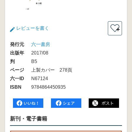
レビューを書く
＋
発行元
六一書房
出版年
2017/08
判
B5
ページ
上製カバー 278頁
六一ID
N67124
ISBN
9784864450935
新刊・電子書籍