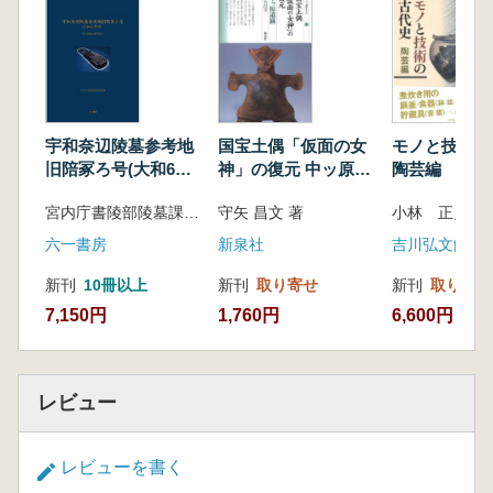
宇和奈辺陵墓参考地
国宝土偶「仮面の女
モノと技術の
旧陪冢ろ号(大和6号
神」の復元 中ッ原遺
陶芸編
墳) 出土遺物の整理
跡
宮内庁書陵部陵墓課 編
守矢 昌文 著
小林 正史 編
報告
六一書房
新泉社
吉川弘文館
新刊
10冊以上
新刊
取り寄せ
新刊
取り寄せ
7,150円
1,760円
6,600円
レビュー
レビューを書く