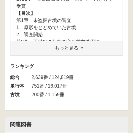
受賞
【目次】
第1章 未盗掘古墳の調査
1 原形をとどめていた古墳
2 調査開始
第2章 五世紀の伝統を守る前方後円墳
もっと見る
1 観音山古墳が造営された地
2 観音山古墳の墳形
3 群馬県では最大規模の石室
ランキング
第3章 埴輪は語る
総合
1 この世の家と他界の家
2,639番 / 124,819冊
2 鎮魂祭祀と権威の象徴
単行本
751番 / 16,017冊
3 山上他界へいざなう飾馬
古墳
200番 / 1,159冊
4 埴輪はどこでつくられたか
第4章 豪華な副葬品
1 副葬品の出土状態
2 獣帯鏡と銅製水瓶が語る世界
関連図書
3 甲冑と馬具が示す武人像