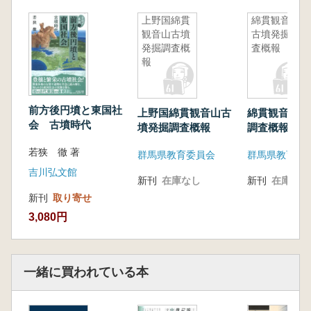
4 副葬品に見える国際色と年代
第5章 綿貫観音山古墳と大和政権
上野国綿貫
綿貫観音山
観音山古墳
古墳発掘調
1 東国の古墳王国
発掘調査概
査概報
2 毛野国誕生前夜
報
3 毛野国の誕生と崩壊
4 井野川流域圏の台頭
5 大和政権下の毛野
前方後円墳と東国社
上野国綿貫観音山古
綿貫観音山古
6 上毛野の雄族、綿貫観音山古墳の首長
会 古墳時代
墳発掘調査概報
調査概報
若狭 徹 著
群馬県教育委員会
群馬県教育委
吉川弘文館
新刊
在庫なし
新刊
在庫なし
新刊
取り寄せ
3,080円
一緒に買われている本