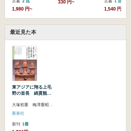
古書
2 点
古書
1 点
330 円~
1,980 円~
1,540 円
最近見た本
東アジアに翔る上毛
野の首長 綿貫観音
山古墳
大塚初重 梅澤重昭 著
新泉社
新刊
1冊