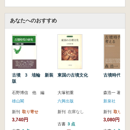
あなたへのおすすめ
古墳 3 埴輪 新装
東国の古墳文化
古墳時代を考
版
石野博信 他 編
大塚初重
雄山閣
六興出版
新泉社
新刊
取り寄せ
新刊
在庫なし
新刊
取り寄せ
3,740円
3,080円
古書
3 点