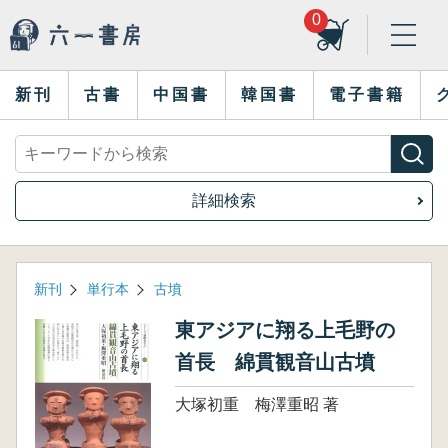
0
新刊
古書
中国書
韓国書
電子書籍
詳細検索
新刊
単行本
古墳
東アジアに翔る上毛野の
首長 綿貫観音山古墳
大塚初重 梅澤重昭 著