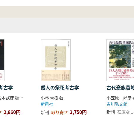
考古学
倭人の祭祀考古学
古代豪族葛
中尾央 編著 松木武彦 編著 三中信宏 編著
小林 青樹 著
小笠原 好彦 
新泉社
吉川弘文館
2,860円
2,750円
新刊
在庫なし
せ
新刊
取り寄せ