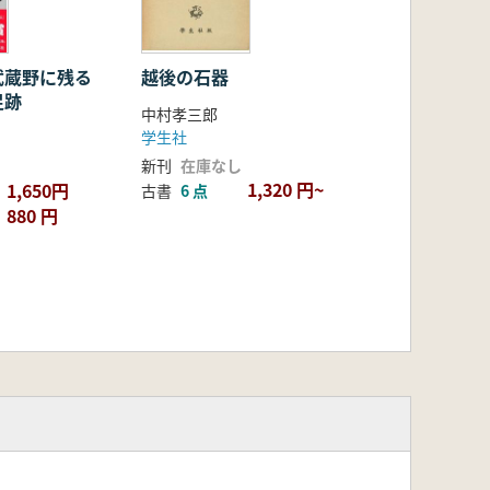
武蔵野に残る
越後の石器
足跡
中村孝三郎
学生社
新刊
在庫なし
1,320 円~
1,650円
古書
6 点
880 円