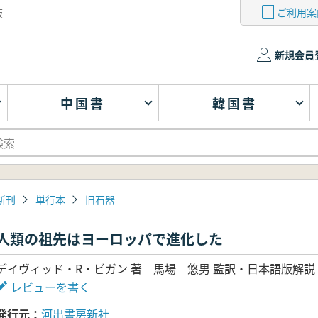
ご利用案
版
新規会員
中国書
韓国書
新刊
単行本
旧石器
人類の祖先はヨーロッパで進化した
デイヴィッド・R・ビガン 著 馬場 悠男 監訳・日本語版解説 
レビューを書く
発行元
河出書房新社