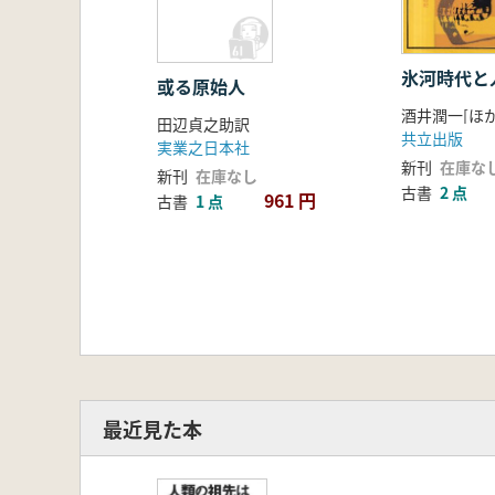
氷河時代と人
或る原始人
酒井潤一[ほか
田辺貞之助訳
共立出版
実業之日本社
新刊
在庫な
新刊
在庫なし
古書
2 点
961 円
古書
1 点
最近見た本