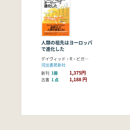
人類の祖先はヨーロッパ
で進化した
デイヴィッド・R・ビガン 著 馬場 悠男 監訳・日本語版解説 野中 香方子 訳
河出書房新社
1,375円
新刊
1冊
1,188 円
古書
1 点