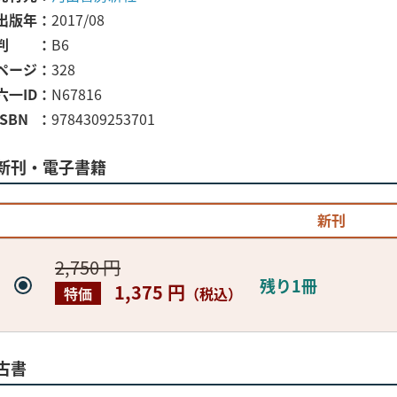
出版年
2017/08
判
B6
ページ
328
六一ID
N67816
ISBN
9784309253701
新刊・電子書籍
新刊
2,750 円
残り1冊
1,375 円
特価
（税込）
古書