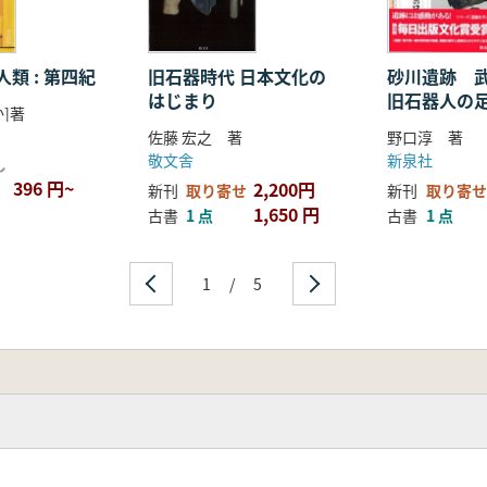
類 : 第四紀
旧石器時代 日本文化の
砂川遺跡 
はじまり
旧石器人の
]著
佐藤 宏之 著
野口淳 著
敬文舎
新泉社
し
396 円~
2,200円
新刊
取り寄せ
新刊
取り寄せ
1,650 円
古書
1 点
古書
1 点
1
/
5