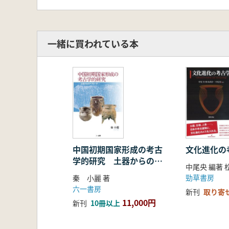
一緒に買われている本
中国初期国家形成の考古
文化進化の
学的研究 土器からのア
プローチ
勁草書房
秦 小麗 著
六一書房
新刊
取り寄
11,000円
新刊
10冊以上