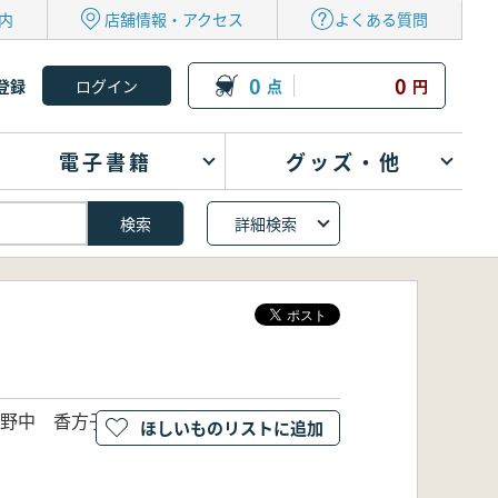
内
店舗情報・アクセス
よくある質問
0
0
登録
点
円
電子書籍
グッズ・他
詳細検索
野中 香方子 訳
ほしいものリストに追加