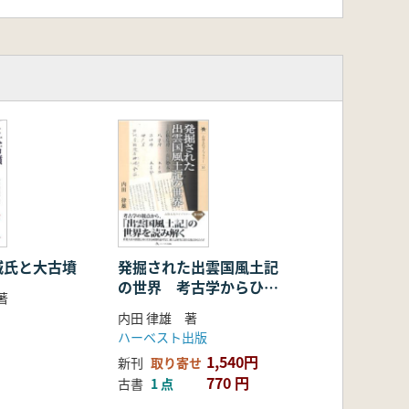
城氏と大古墳
発掘された出雲国風土記
の世界 考古学からひも
著
とく古代出雲
内田 律雄 著
ハーベスト出版
1,540円
新刊
取り寄せ
770 円
古書
1 点