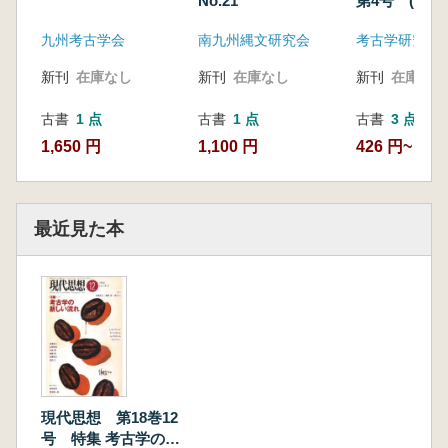
No.21
第4号 (通巻1
九州考古学会
南九州縄文研究会
考古学研究会
新刊
在庫なし
新刊
在庫なし
新刊
在庫なし
古書
1 点
古書
1 点
古書
3 点
1,650 円
1,100 円
426 円~
最近見た本
現代思想 第18巻12
号 特集 考古学の新