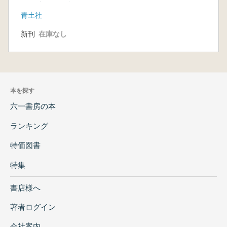
しい流れ 縄文テク
青土社
ネーの再構築
新刊
在庫なし
本を探す
六一書房の本
ランキング
特価図書
特集
書店様へ
著者ログイン
会社案内