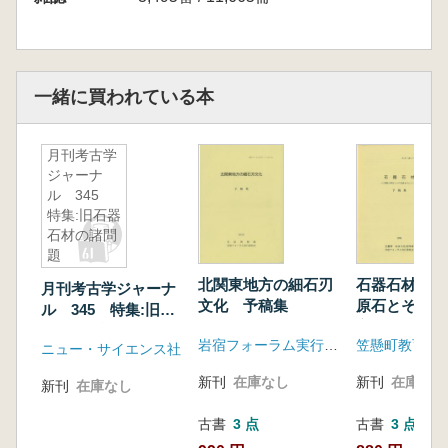
一緒に買われている本
月刊考古学
ジャーナ
ル 345
特集:旧石器
石材の諸問
題
北関東地方の細石刃
石器石材 北
月刊考古学ジャーナ
文化 予稿集
原石とその流
ル 345 特集:旧石
心として 予
器石材の諸問題
岩宿フォーラム実行委員会
ニュー・サイエンス社
新刊
在庫なし
新刊
在庫なし
新刊
在庫なし
古書
3 点
古書
3 点