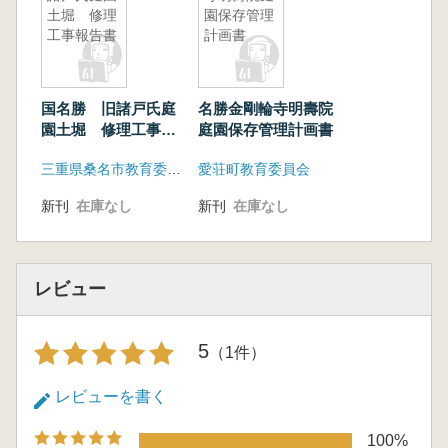
土堀 修理
園保存管理
工事報告書
計画書
国名勝 旧諸戸氏庭
名勝金剛輪寺明壽院
園土堀 修理工事報
庭園保存管理計画書
告書
三重県桑名市教育委員会
愛荘町教育委員会
新刊
在庫なし
新刊
在庫なし
レビュー
5
（1件）
レビューを書く
100%