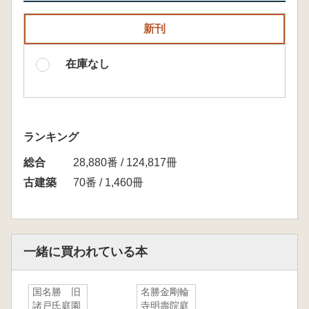
新刊
在庫なし
ランキング
総合
28,880番 / 124,817冊
古建築
70番 / 1,460冊
一緒に買われている本
国名勝 旧
名勝金剛輪
諸戸氏庭園
寺明壽院庭