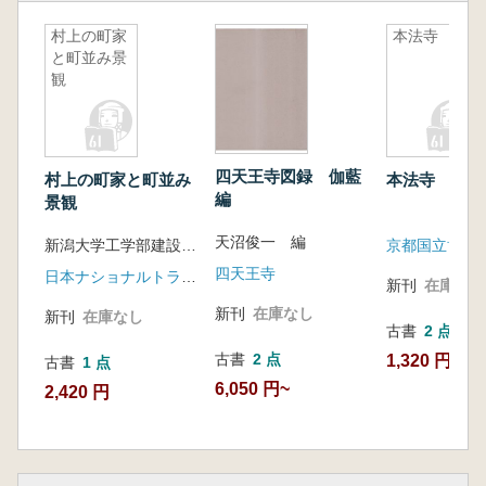
村上の町家
本法寺
と町並み景
観
四天王寺図録 伽藍
村上の町家と町並み
本法寺
編
景観
天沼俊一 編
新潟大学工学部建設学科都市計画研究室, 新潟大学工学部建設学科意匠・計画研究室編
京都国立博物
四天王寺
日本ナショナルトラスト
新刊
在庫なし
新刊
在庫なし
新刊
在庫なし
古書
2 点
古書
2 点
1,320 円~
古書
1 点
6,050 円~
2,420 円