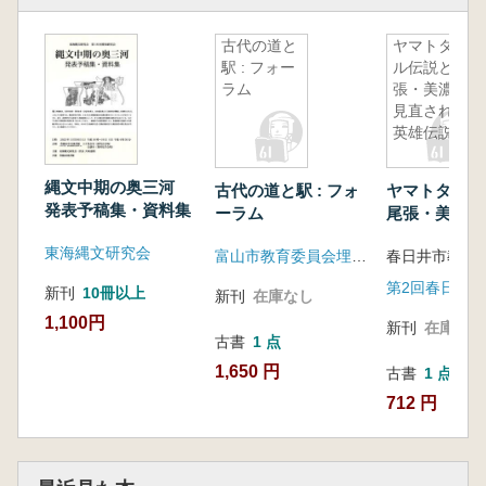
古代の道と
ヤマトタケ
駅 : フォー
ル伝説と尾
ラム
張・美濃
見直される
英雄伝説
縄文中期の奥三河
古代の道と駅 : フォ
ヤマトタケル
発表予稿集・資料集
ーラム
尾張・美濃 
れる英雄伝説
東海縄文研究会
富山市教育委員会埋蔵文化財センター
春日井市教育
新刊
10冊以上
新刊
在庫なし
1,100円
新刊
在庫なし
古書
1 点
1,650 円
古書
1 点
712 円