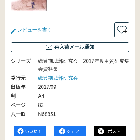
レビューを書く
＋
再入荷メール通知
シリーズ
織豊期城郭研究会 2017年度甲賀研究集
会資料集
発行元
織豊期城郭研究会
出版年
2017/09
判
A4
ページ
82
六一ID
N68351