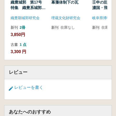
織豊城郭 第17号
幕藩体制下の瓦
壬申の乱の時
特集 織豊系城郭の
濃国・飛驒国
石垣上礎石建物
に迫る
織豊期城郭研究会
埋蔵文化財研究会
岐阜県博物館
新刊
2冊
新刊
在庫なし
新刊
在庫なし
3,850円
古書
1 点
3,300 円
レビュー
レビューを書く
あなたへのおすすめ