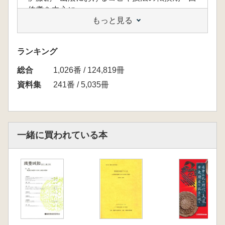
伯耆を中心に―」
もっと見る
報 告 3
木村 聡・池谷 信之「豊臣政権東端の瓦製作」
報 告 4
ランキング
中山 圭「遺物としての瓦と陶磁器―九州の視
総合
点から―」
1,026番 / 124,819冊
滋賀県甲賀市教育委員会歴史文化財課 現地見
資料集
241番 / 5,035冊
学会資料「史跡水口岡山城跡」
一緒に買われている本