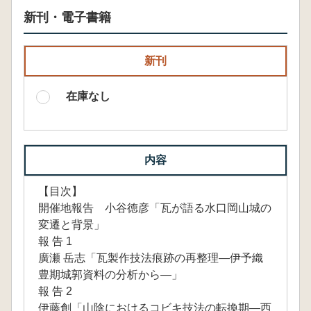
新刊・電子書籍
新刊
在庫なし
内容
【目次】
開催地報告 小谷徳彦「瓦が語る水口岡山城の
変遷と背景」
報 告 1
廣瀬 岳志「瓦製作技法痕跡の再整理―伊予織
豊期城郭資料の分析から―」
報 告 2
伊藤創「山陰におけるコビキ技法の転換期―西