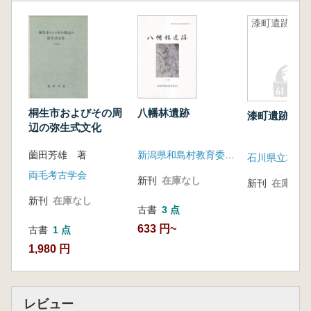
漆町遺跡2
桐生市およびその周
八幡林遺跡
漆町遺跡2
辺の弥生式文化
薗田芳雄 著
新潟県和島村教育委員会
両毛考古学会
新刊
在庫なし
新刊
在庫なし
新刊
在庫なし
古書
3 点
633 円~
古書
1 点
1,980 円
レビュー