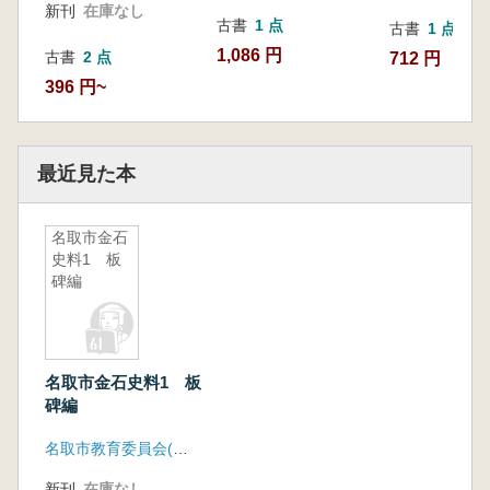
新刊
在庫なし
古書
1 点
古書
1 点
1,086 円
古書
2 点
712 円
396 円~
最近見た本
名取市金石
史料1 板
碑編
名取市金石史料1 板
碑編
名取市教育委員会(宮城県)
新刊
在庫なし