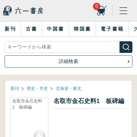
0
新刊
古書
中国書
韓国書
電子書籍
詳細検索
新刊
県史・市史
北海道・東北
名取市金石史料1 板碑編
名取市金石史料
1 板碑編