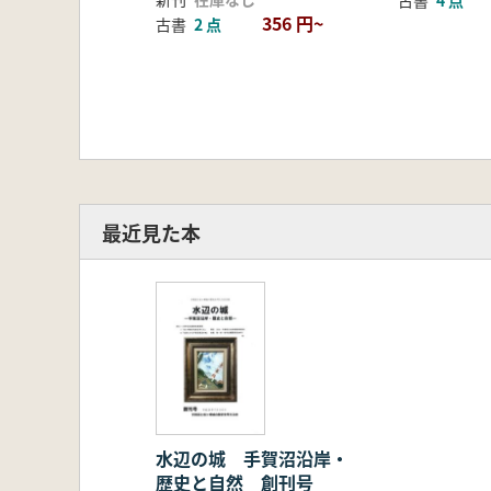
古書
4 点
356 円~
古書
2 点
最近見た本
水辺の城 手賀沼沿岸・
歴史と自然 創刊号