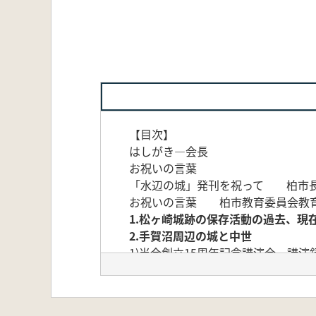
【目次】
はしがき―会長
お祝いの言葉
「水辺の城」発刊を祝って 柏市長
お祝いの言葉 柏市教育委員会教育
1.松ヶ崎城跡の保存活動の過去、現
2.手賀沼周辺の城と中世
1)当会創立15周年記念
講演Ⅰ 松ヶ崎城の性格を考える 
講演Ⅱ 伝承にみる手賀沼周辺の城 
2)柏市域の板碑 森