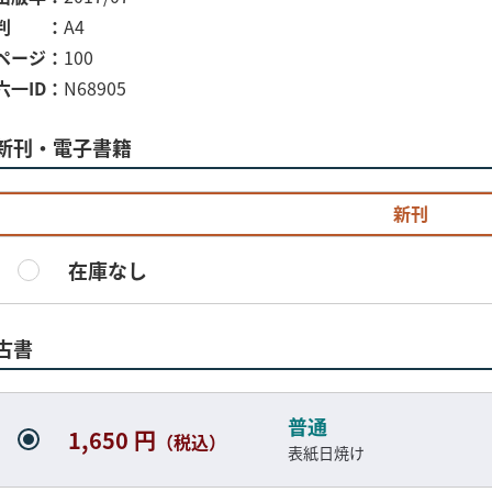
判
A4
ページ
100
六一ID
N68905
新刊・電子書籍
新刊
在庫なし
古書
普通
1,650 円
（税込）
表紙日焼け