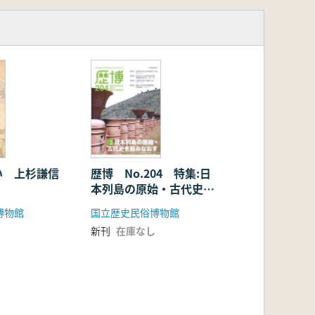
い 上杉謙信
歴博 No.204 特集:日
本列島の原始・古代史を
組みなおす
博物館
国立歴史民俗博物館
新刊
在庫なし