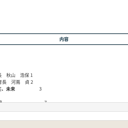
内容
 秋山 浩保 1
長 河嶌 貞 2
在、未来
3
講演会 講演録 7
講師:間宮 正光 8
講師:佐脇 敬一郎 33
 伸之 58