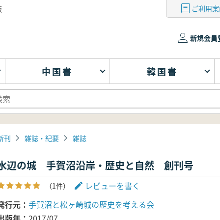
ご利用案
版
新規会員
中国書
韓国書
新刊
雑誌・紀要
雑誌
水辺の城 手賀沼沿岸・歴史と自然 創刊号
レビューを書く
（1件）
発行元
手賀沼と松ヶ崎城の歴史を考える会
出版年
2017/07