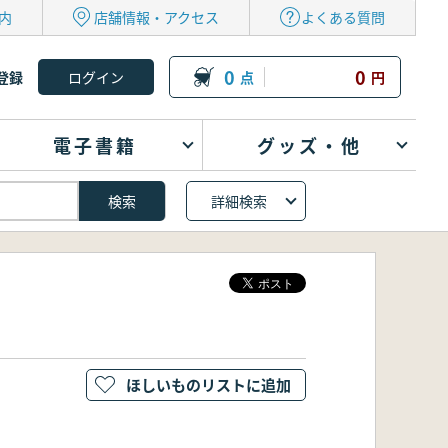
内
店舗情報・アクセス
よくある質問
0
0
登録
点
円
電子書籍
グッズ・他
詳細検索
ほしいものリストに追加