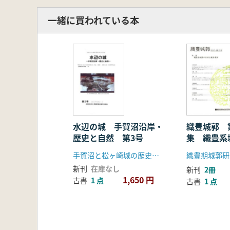
3. 地域史探訪
柏市布施の古谷地区につい
一緒に買われている本
徳満寺 (布川城址) の地蔵市を
新田義貞の墓と菩提寺は龍ケ崎市
本土寺過去帳のクラカケ地名と
4.松ヶ崎城跡と周辺の自然
松ヶ崎城跡の植
松ヶ崎城跡と周辺の植
5.会員便り
犯罪人の更生活動と剣道人生
世田谷の史跡散策 藤田 理恵
水辺の城 手賀沼沿岸・
織豊城郭 
歴史と自然 第3号
集 織豊系
松ヶ崎城跡の河津桜 写真撮影/
礎石建物
手賀沼と松ヶ崎城の歴史を考える会
織豊期城郭研
新刊
在庫なし
新刊
2冊
1,650 円
古書
1 点
古書
1 点