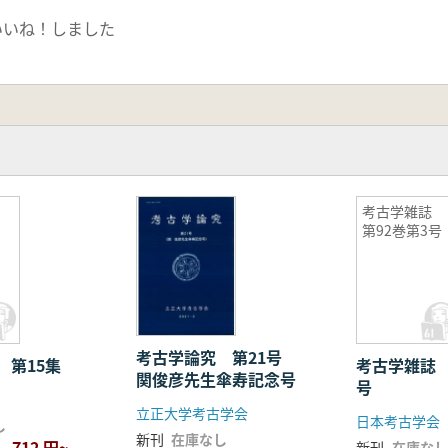
いいね！しました
学
考古学雑誌
第92巻第3号
考古学論究 第21号
 第15集
考古学雑誌 
関俊彦先生傘寿記念号
号
立正大学考古学会
日本考古学会
し
新刊
在庫なし
712 円~
新刊
在庫なし