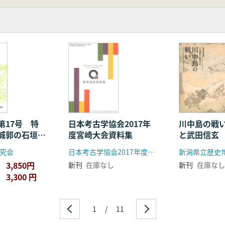
て 岸 勝朗 73
訪れて 若山 善幸 74
にある 山野辺 恭夫 76
豊四季 森 伸之 78
樹 83
生 87
 山野辺 恭夫 93
子 96
第17号 特
日本考古学協会2017年
川中島の戦
城郭の石垣上
度宮崎大会資料集
と武田信玄
荒井 辰男 99
究会
日本考古学協会2017年度宮崎大会実行委員会
新潟県立歴史
3,850円
新刊
在庫なし
新刊
在庫なし
3,300 円
1
/
11