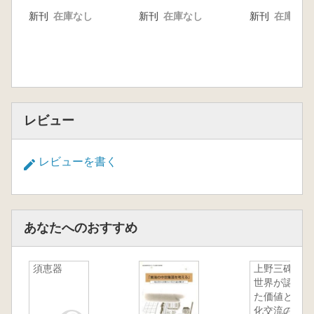
遺跡の様相
新刊
在庫なし
新刊
在庫なし
新刊
在庫なし
中摩浩太郎 貞観16年開間岳噴火と火山災害の
実態
角田徳幸 三瓶火山周辺の旧石器縄文時代遺跡
藤村 翔 古墳時代から平安時代にかけての富
士山の噴火災害と遺跡動態
丸山浩治 十和田平安噴火前後の遺跡動態
レビュー
市川 彰 イロパンゴ火山噴火からの復興過程
古墳時代中・後期における横穴系埋葬主体の多
様性地域性と階層性
レビューを書く
柳澤一男 趣旨説明
中村耕治 町田堀遺跡立小野堀遺跡の調査
山田隆博 宮城県山元町合戦原遺跡の調査 横
穴墓群の調査を中心に
あなたへのおすすめ
和田理啓 南九州における横穴系埋葬施設の多
様性
須恵器
上野三碑
松浦宇哲 横穴系埋葬施設からみた北部九州の
世界が認め
地域社会
た価値と文
大谷晃二 山陰・北陸 出雲地方を中心に
化交流の記