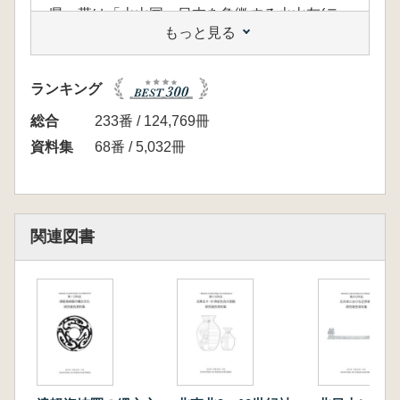
県一帯は「火山国」日本を象徴する火山灰(テ
もっと見る
フラ)堆積が顕著で、台地上の遺跡では鬼界ア
カホヤ下の調査は当たり前のように行われ、時
には姶良丹沢テフラ(AT)下に調査がおよぶこと
ランキング
もある。火山灰研究は遺構の年代測定や降灰直
前の遺跡復元に大きく寄与している。一方、史
総合
233番 / 124,769冊
跡整備に伴う西都原古墳群。生目古墳群・新田
資料集
68番 / 5,032冊
原(祇園原支群)古墳群や蓮ケ池横穴墓群などの
調査成果や、島内地下式横穴墓群などの新発見
資料などによって既往の研究成果の見直しが進
められている。横穴系埋葬施設に限れば、これ
関連図書
まで判明している横穴式石室は30例に満たない
が、地下式横穴墓・横穴墓は1000基以上が確
認されている。6世紀以降、横穴式石室と横穴
墓・地下式横穴墓が地域性と階層性を見せなが
ら混在する。
本大会では、上記の研究成果を中心に、「火山
灰考古学」「横穴系埋葬施設」「九州南部の律
令期」に焦点をあてた三つの分科会を設定し