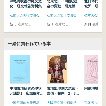
津軽海峡圏の縄文文
北東北9・10世紀社
北日本におけ
た。それぞれの課題について、各地で先鋭的に
化 研究報告資料集
会の変動 研究報告
城郭 研究報
資料集
集
研究を進められている方々に研究成果を発表し
弘前大会実行委員会
弘前大会実行委員会
弘前大会実行
ていただき、各分野の研究が深まることに期待
したい。(本書”開催にあたって”より抜粋)
新刊
在庫なし
新刊
在庫なし
新刊
在庫なし
【目次】
公開講演会
能登 健 災害考古学の方法と展開
一緒に買われている本
柳澤一男 韓国で発見された横穴墓・地下式横
穴墓と九州
火山灰考古学の新展開 火山噴火罹災遺跡から
の視点
乗畑光博 趣旨説明
村上義直 十和田平安噴火に伴う火山泥流罹災
遺跡の様相 秋田県片貝家ノ下遺跡の概要
杉山秀宏 古墳時代榛名火山爆発による被災状
中期古墳研究の現状
古墳出現期の筑紫・
宗像地域の古
況と社会の動態 群馬県金井東裏下新田遺跡の
と課題1 広域編年と
吉備・畿内 2・3世
調査から
地域編年の齟齬
紀の社会と経済
篠原 武 縄文時代中期の富士山の火山活動と
中国四国前方後円墳研究会
大阪府立近つ飛鳥博物館