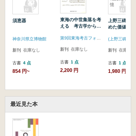
花田勝広 畿内地域における横穴系埋葬施設の
憶
多様性・地域性と階層性
鈴木一有 東海地方における横穴系埋葬施設の
東海の中世集落を考
須恵器
上野三碑 世
える 考古学から中
多様性
めた価値と文
世のムラをどう読み
の記憶
柏木善治 関東・東北地方における横穴系の墓
第9回東海考古フォーラム尾張大会実行委員会
解くか
神奈川県立博物館
制について
九州南部における律令期社会の諸相
新刊
在庫なし
新刊
在庫なし
新刊
在庫なし
吉本正典 趣旨説明
古書
1 点
永山修一 文献からみた南九州における律令制
古書
4 点
古書
1 点
の展開
2,200 円
854 円~
1,980 円
津曲大祐 日向国府跡の調査成果
今塩谷毅行 日向における律令期の集落と土器
上床 真 薩摩・大隅における古代の集落
柴田博子 九州南部の出土文字資料
最近見た本
早川和賀子 南九州における律令期の寺院造
営 国分寺を中心に