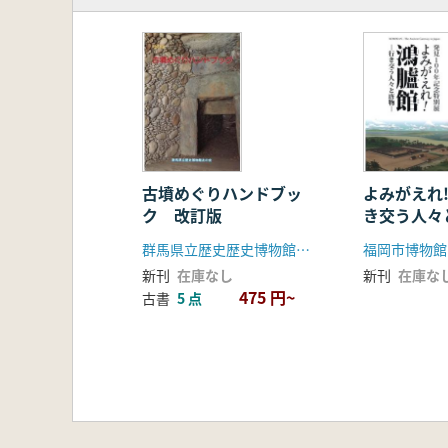
古墳めぐりハンドブッ
よみがえれ
ク 改訂版
き交う人々
群馬県立歴史歴史博物館友の会
福岡市博物館
新刊
在庫なし
新刊
在庫な
475 円~
古書
5 点