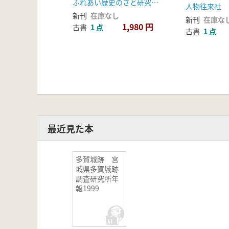
ふれあい歴史のさと研究イベント実行委員会
人物往来社
新刊
在庫なし
新刊
在庫な
1,980 円
古書
1 点
古書
1 点
最近見た本
多賀城跡 宮
城県多賀城跡
調査研究所年
報1999