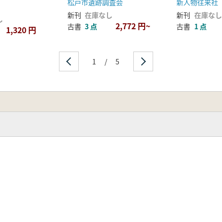
松戸市遺跡調査会
新人物往来社
新刊
在庫なし
新刊
在庫なし
し
2,772 円~
古書
3 点
古書
1 点
1,320 円
1
/
5