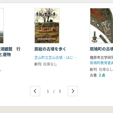
!鴻臚館 行
房総の古墳を歩く
斑鳩町の古
と唐物
芝山町立芝山古墳・はにわ博物館友の会
橿原考古学研
斑鳩町教育委
新刊
在庫なし
新刊
在庫なし
し
古書
2 点
1
/
3