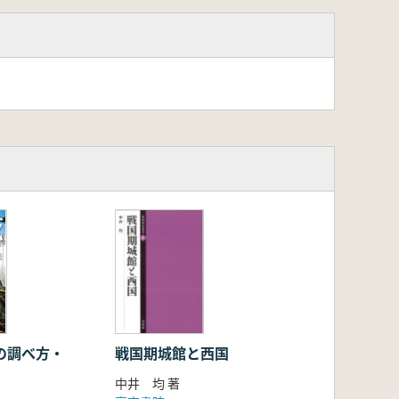
戦国期城館と西国
中井 均 著