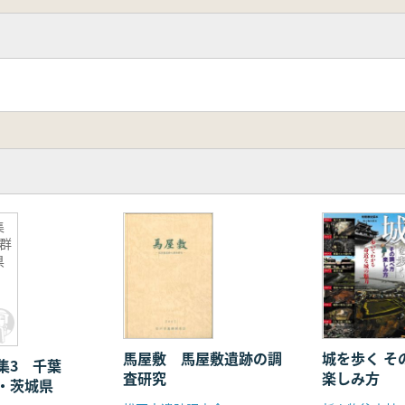
集
群
県
馬屋敷 馬屋敷遺跡の調
城を歩く その調べ方・
集3 千葉
査研究
楽しみ方
・茨城県