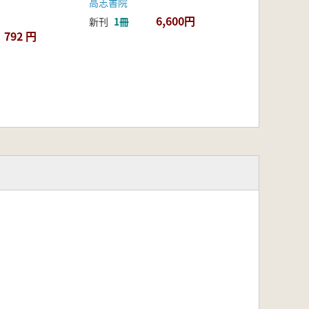
高志書院
6,600円
新刊
1冊
792 円