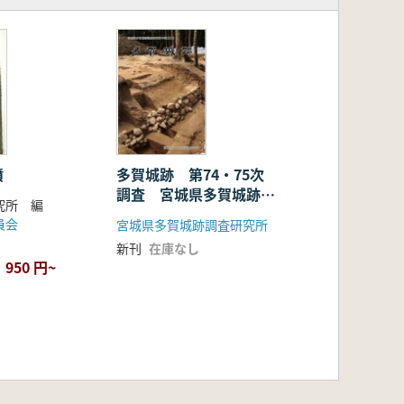
墳
多賀城跡 第74・75次
調査 宮城県多賀城跡調
究所 編
査研究所年報2003
員会
宮城県多賀城跡調査研究所
新刊
在庫なし
950 円~