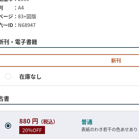
判
A4
ページ
83+図版
六一ID
N68947
新刊・電子書籍
新刊
在庫なし
古書
880 円
（税込）
普通
表紙のわき若干の色あせあり
20%OFF