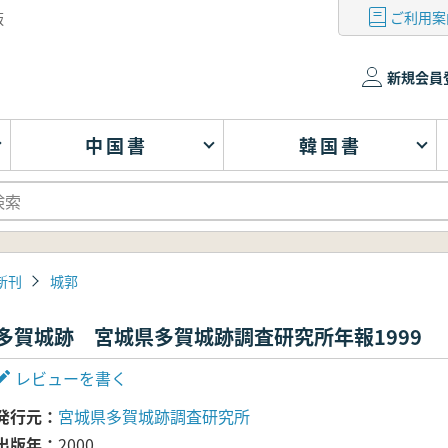
ご利用案
版
新規会員
中国書
韓国書
新刊
城郭
多賀城跡 宮城県多賀城跡調査研究所年報1999
レビューを書く
発行元
宮城県多賀城跡調査研究所
出版年
2000