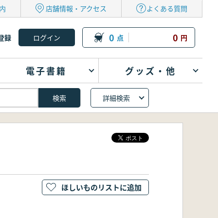
内
店舗情報・アクセス
よくある質問
0
0
登録
点
円
電子書籍
グッズ・他
詳細検索
ほしいものリストに追加