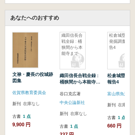
あなたへのおすすめ
織田信長合
松倉城塁群
戦全録 : 桶
発掘調査報
狭間から本
告4
能寺まで
文禄・慶長の役城跡
織田信長合戦全録 :
松倉城塁群発
図集
桶狭間から本能寺ま
報告4
で
佐賀県教育委員会
谷口克広著
中央公論新社
新刊
在庫なし
新刊
在庫なし
新刊
在庫なし
古書
1 点
古書
1 点
9,900 円
660 円
古書
1 点
237 円