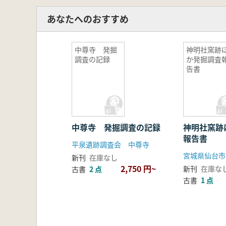
あなたへのおすすめ
中尊寺 発掘
神明社窯跡
調査の記録
か発掘調査
告書
中尊寺 発掘調査の記録
神明社窯跡
報告書
平泉遺跡調査会 中尊寺
宮城県仙台市
新刊
在庫なし
2,750 円~
新刊
在庫な
古書
2 点
古書
1 点