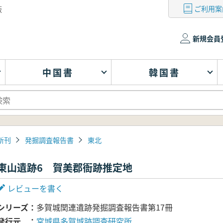
ご利用案
版
新規会員
中国書
韓国書
新刊
発掘調査報告書
東北
東山遺跡6 賀美郡衙跡推定地
レビューを書く
シリーズ
多賀城関連遺跡発掘調査報告書第17冊
発行元
宮城県多賀城跡調査研究所