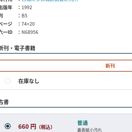
出版年
1992
判
B5
ページ
74+20
六一ID
N68956
新刊・電子書籍
新刊
在庫なし
古書
普通
660 円
（税込）
裏表紙小汚れ