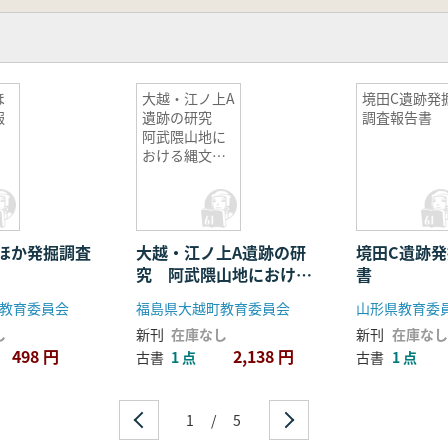
ほ
大越・江ノ上A
境田C遺跡発
報
遺跡の研究
調査報告書
阿武隈山地に
おける縄文時
代早・後期集
落址の調査
ほか発掘調査
大越・江ノ上A遺跡の研
境田C遺跡
究 阿武隈山地における
書
縄文時代早・後期集落址
教育委員会
福島県大越町教育委員会
山形県教育委
の調査
し
新刊
在庫なし
新刊
在庫なし
498 円
2,138 円
古書
1 点
古書
1 点
1
/
5