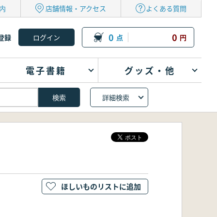
内
店舗情報・アクセス
よくある質問
0
0
登録
点
円
電子書籍
グッズ・他
詳細検索
ほしいものリストに追加