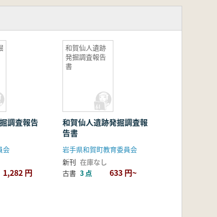
掘
和賀仙人遺跡
発掘調査報告
書
発掘調査報告
和賀仙人遺跡発掘調査報
告書
員会
岩手県和賀町教育委員会
新刊
在庫なし
1,282 円
633 円~
古書
3 点