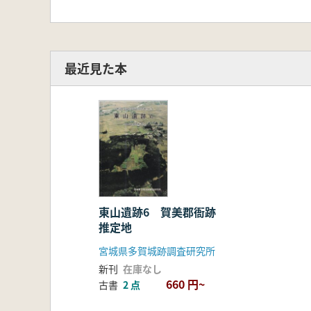
最近見た本
東山遺跡6 賀美郡衙跡
推定地
宮城県多賀城跡調査研究所
新刊
在庫なし
660 円~
古書
2 点