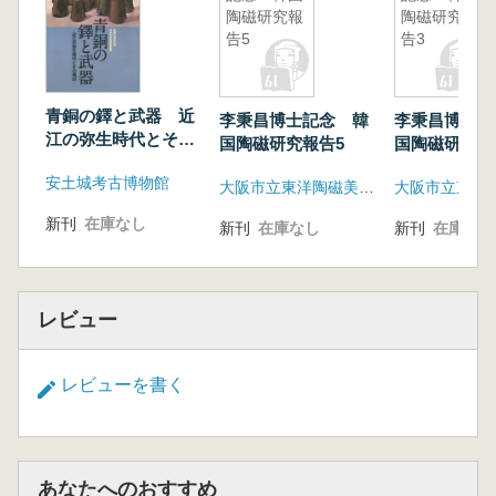
陶磁研究報
陶磁研究報
告5
告3
青銅の鐸と武器 近
李秉昌博士記念 韓
李秉昌博士記
江の弥生時代とその
国陶磁研究報告5
国陶磁研究報
周辺
安土城考古博物館
大阪市立東洋陶磁美術館
新刊
在庫なし
新刊
在庫なし
新刊
在庫なし
レビュー
レビューを書く
あなたへのおすすめ