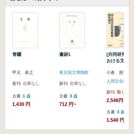
青驪
書跡1
[共同研究] 
おける文字文
過程の総合的
甲元 眞之
東京国立博物館
小倉 慈司 編
新刊
在庫なし
新刊
在庫なし
新刊
取り寄せ
古書
1 点
古書
3 点
2,546円
1,430 円
712 円~
古書
3 点
1,540 円~