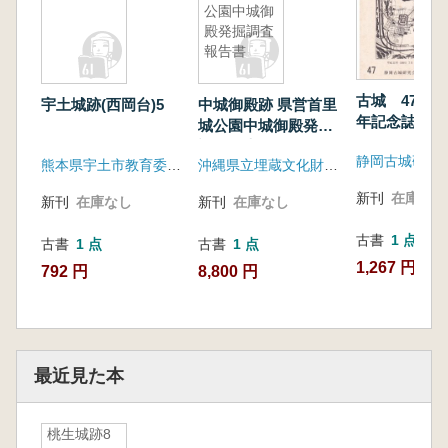
公園中城御
殿発掘調査
報告書
古城 47 創
宇土城跡(西岡台)5
中城御殿跡 県営首里
年記念誌
城公園中城御殿発掘
調査報告書
静岡古城研究
熊本県宇土市教育委員会
沖縄県立埋蔵文化財センター
新刊
在庫なし
新刊
在庫なし
新刊
在庫なし
古書
1 点
古書
1 点
古書
1 点
1,267 円
792 円
8,800 円
最近見た本
桃生城跡8