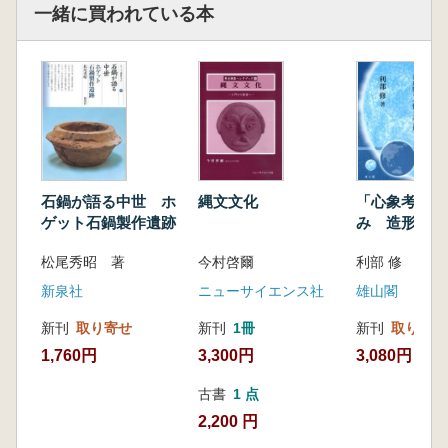
一緒に買われている本
石鍋が語る中世 ホ
縄文文化
「心象考古学
ゲット石鍋製作遺跡
み 造形物の
読み解く
松尾秀昭 著
今村啓爾
利部 修 著
新泉社
ニューサイエンス社
雄山閣
新刊
取り寄せ
新刊
1冊
新刊
取り寄せ
1,760円
3,300円
3,080円
古書
1 点
2,200 円