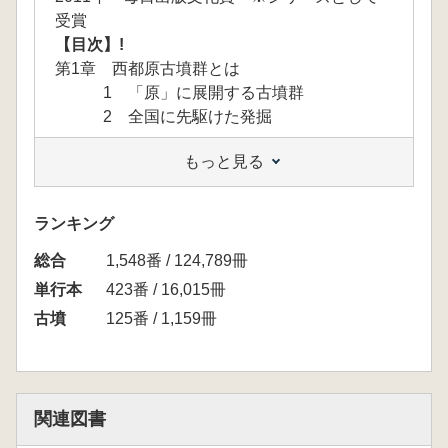
受賞
【目次】!
第1章 西都原古墳群とは
1 「原」に展開する古墳群
2 全国に先駆けた発掘
もっと見る
第2章 九州最大の古墳群
1 著名な古墳群
2 西都原古墳群の群構成
ランキング
3 南九州における首長墓の消長
総合
4 九州における西都原古墳群の特質
1,548番 / 124,789冊
単行本
423番 / 16,015冊
第3章 首長墓の変遷
古墳
125番 / 1,159冊
1 並列する複数の首長墓系列
2 男狭穂塚古墳、女狭穂塚古墳
3 前方後円墳の縮小
4 最後の首長墓
関連図書