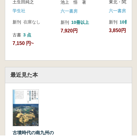
土生田純之
池上 悟 著
六一書房
学生社
六一書房
新刊
10冊以
新刊
在庫なし
新刊
10冊以上
3,850円
7,920円
古書
3 点
7,150 円~
最近見た本
古墳時代の南九州の