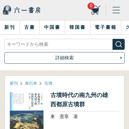
0
新刊
古書
中国書
韓国書
電子書籍
詳細検索
新刊
単行本
古墳
古墳時代の南九州の雄
西都原古墳群
東 憲章 著