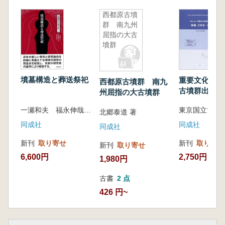
第4章 地下式横穴墓と群集墳
1 地下式横穴墓の出現
西都原古墳
群 南九州
2 群集墳の展開
屈指の大古
3 横穴墓と地下式横穴墓の融合
墳群
第5章 終焉と律令制への動き
1 西都原古墳群の終焉と日向国の成立
墳墓構造と葬送祭祀
重要文化財 
西都原古墳群 南九
2 日向国分寺と国分尼寺
古墳群出土
州屈指の大古墳群
3 これからの西都原
子持家・船
一瀬和夫 福永伸哉 北條芳隆 編
東京国立博物館
北郷泰道 著
同成社
同成社
同成社
新刊
取り寄せ
新刊
取り寄せ
新刊
取り寄せ
6,600円
2,750円
1,980円
古書
2 点
426 円~