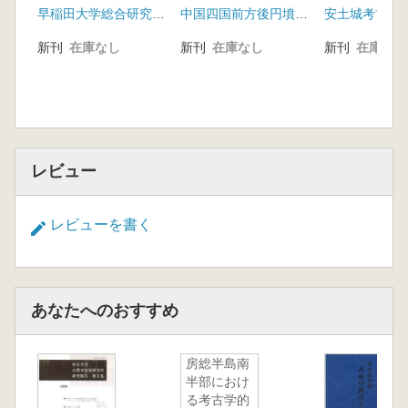
早稲田大学総合研究機構
中国四国前方後円墳研究会
安土城考古博
挑戦(2冊組)
査
1.砂鉄及び砂鉄母岩資料の保存状況
新刊
在庫なし
新刊
在庫なし
新刊
在庫なし
2.化学分析の結果
3.砂鉄・砂鉄母岩の光学顕微鏡観察結果
4.砂鉄試料のSEM― EDX分析結果
5,調査結果のまとめ
第6章 砥波上鉄穴及び周辺鉄穴の母岩調査
レビュー
1.砂鉄母岩の採取
2.鉄穴流しを実験室で再現
3.砂鉄の含有率と精鉱対象砂鉄比
レビューを書く
4.鉱物特性別帯磁率の分類
5.砥波上鉄穴採取磁鉄鉱の実体観察
6.FeO-Fe2O3-TiO2状態図上での磁性分布
7.母岩調査採取砂鉄の化学分析
あなたへのおすすめ
8.母岩調査のまとめ
9.考察
房総半島南
第7章 総括
半部におけ
1.和鋼博物館所蔵俵囲一博士資料(砂鉄・粘土)
る考古学的