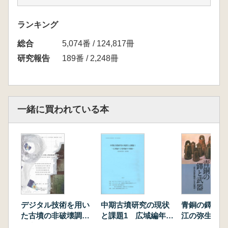
第1章 研究の目的と経過
1.研究の目的
ランキング
2.研究事業の経過
総合
第2章 『古来の砂鉄製錬法』にみる鉄穴流し
5,074番 / 124,817冊
1,鉄穴流しの調査
研究報告
189番 / 2,248冊
2.母岩・貯水池・採掘場
3.砂鉄選鉱場の構造
4.砂鉄の分析調査
5,和鋼博物館所蔵俵囲一博士資料(砂鉄・粘土)
一緒に買われている本
第3章 鉄山師文書からみた俵資料の採集地
1,「砥波村山絵図面」に描かれた鉄山林と鉄穴
場
2.鉄山師文書に描かれた砂鉄採取業
3.鉄山師文書からみた資料採集地の概要
第4章 砥波上鉄穴の調査
1.砥波上鉄穴の概要中
2.取水堰・採掘場・水路の分布調査
デジタル技術を用い
中期古墳研究の現状
青銅の鐸と武
3.砂鉄選鉱場の調査
た古墳の非破壊調査
と課題1 広域編年と
江の弥生時代
研究 3D考古学の再
地域編年の齟齬
周辺
第5章 和銅博物館所蔵俵囲一博士資料の分析調