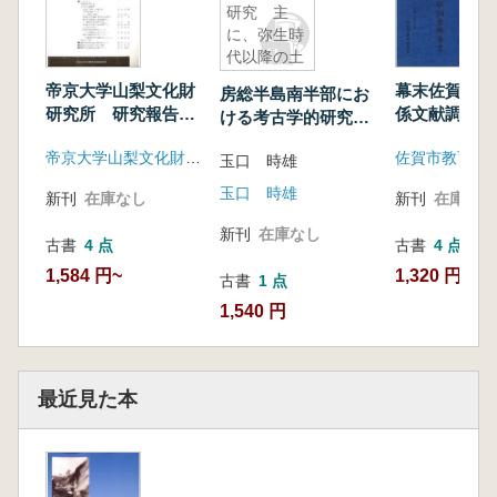
について
研究 主
2.砥波と周辺地域の鉄穴について
に、弥生時
代以降の土
3.砥波上鉄穴の構造と時期について
器を中心と
4.おわりに
帝京大学山梨文化財
幕末佐賀藩反
房総半島南半部にお
して
砥波上鉄穴砂鉄選鉱場 写真図版
研究所 研究報告
係文献調査報
ける考古学的研究
第3集
主に、弥生時代以降
帝京大学山梨文化財研究所
佐賀市教育委
玉口 時雄
の土器を中心として
玉口 時雄
新刊
在庫なし
新刊
在庫なし
新刊
在庫なし
古書
4 点
古書
4 点
1,584 円~
1,320 円~
古書
1 点
1,540 円
最近見た本