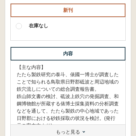
新刊
在庫なし
内容
【主な内容】
たたら製鉄研究の泰斗、俵國一博士が調査した
ことで知られる鳥取県日野郡砥波と周辺地域の
鉄穴流しについての総合調査報告書。
鉄山師文書の検討、砥波上鉄穴の発掘調査、和
鋼博物館が所蔵する俵博士採集資料の分析調査
などを通して、たたら製鉄の中心地域であった
日野郡における砂鉄採取の状況を検討。(発行
元ご案内文より)
もっと見る
【目次】