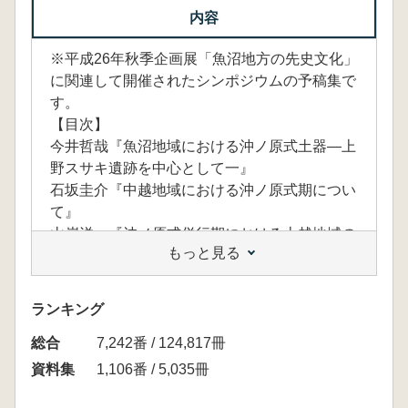
内容
※平成26年秋季企画展「魚沼地方の先史文化」
に関連して開催されたシンポジウムの予稿集で
す。
【目次】
今井哲哉『魚沼地域における沖ノ原式土器―上
野スサキ遺跡を中心として一』
石坂圭介『中越地域における沖ノ原式期につい
て』
山岸洋一『沖ノ原式併行期における上越地域の
もっと見る
土器様相』
堅木宜弘『佐渡地域における沖ノ原式期につい
て』
ランキング
阿部泰之『沖ノ原式期における下越地方の土器
総合
様相』
7,242番 / 124,817冊
阿部昭典『越後地域における縄文中期末葉の複
資料集
1,106番 / 5,035冊
式炉の展開と集落構造』