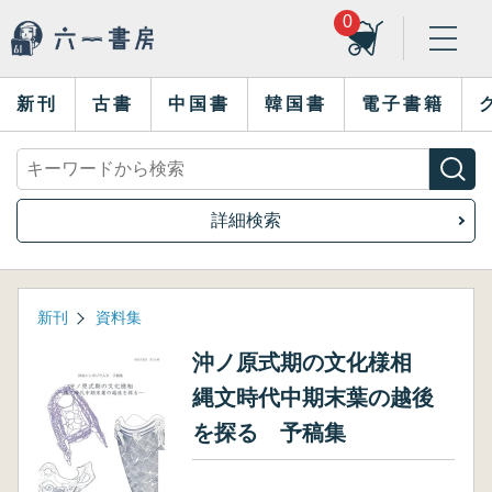
0
新刊
古書
中国書
韓国書
電子書籍
詳細検索
新刊
資料集
沖ノ原式期の文化様相
縄文時代中期末葉の越後
を探る 予稿集