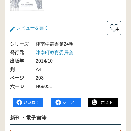
レビューを書く
＋
シリーズ
津南学叢書第24輯
発行元
津南町教育委員会
出版年
2014/10
判
A4
ページ
208
六一ID
N69051
新刊・電子書籍