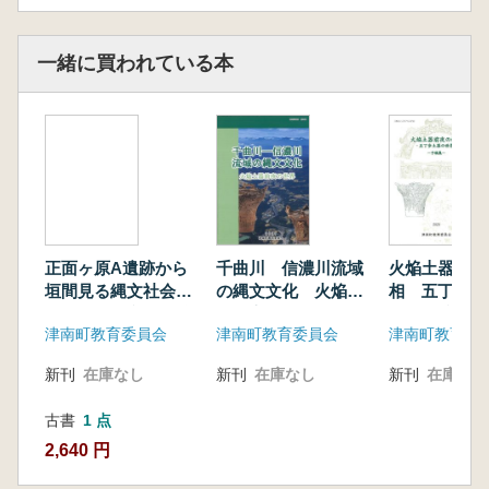
長岡友也『中期後半における儀器のあり方―沖
ノ原式期を中心に一』
建石 徹『縄文時代中期末葉における黒曜石製
一緒に買われている本
石器の産地の傾向―新潟県魚沼地域の様相を起
点として一』
誌上発表
1. 長澤展生『信濃川流域の中期後葉の大木式土
器』
2. 佐藤雅一『つつじ原類型土器を考える』
3. 佐藤信之『沖ノ原式期の石器について一当該
期の石器の様相と蛇紋岩類製磨製石斧について
正面ヶ原A遺跡から
千曲川 信濃川流域
火焔土器前夜
一』
垣間見る縄文社会
の縄文文化 火焔土
相 五丁歩土
北信越の縄文時代後
器前夜の世界
界 予稿集
津南町教育委員会
津南町教育委員会
津南町教育委
期後葉から晩期前葉
予稿集
新刊
在庫なし
新刊
在庫なし
新刊
在庫なし
古書
1 点
2,640 円