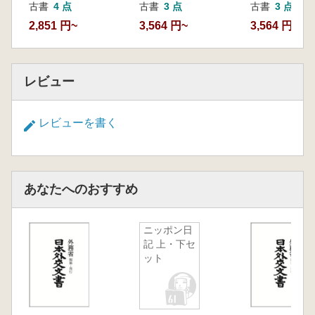
古書
4 点
古書
3 点
古書
3 点
23 布哇ニ於テ防疫ノ為メ邦人家屋焼却損害要
2,851 円~
3,564 円~
3,564 円~
償ノ件
24 米布合併一件
25 「ニューカレドニア」島移民雑纂
レビュー
26 清国皇儲冊立一件及開進派ノ情報
27 韓国ニ関スル日露、日独交渉雑纂
28 清国事変要録
レビューを書く
あなたへのおすすめ
ニッポン日
記 上・下セ
ット