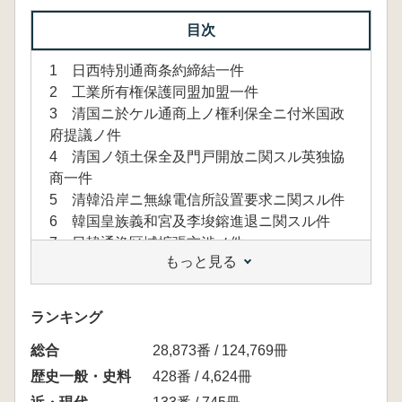
目次
1 日西特別通商条約締結一件
2 工業所有権保護同盟加盟一件
3 清国ニ於ケル通商上ノ権利保全ニ付米国政
府提議ノ件
4 清国ノ領土保全及門戸開放ニ関スル英独協
商一件
5 清韓沿岸ニ無線電信所設置要求ニ関スル件
6 韓国皇族義和宮及李埈鎔進退ニ関スル件
7 日韓通漁区域拡張交渉ノ件
もっと見る
8 韓国借款関係雑件
1、日本銀行借款ノ部
ランキング
2、新借款ニ関スル件
総合
28,873番 / 124,769冊
9 韓国鉄道敷設ニ関スル件
歴史一般・史料
428番 / 4,624冊