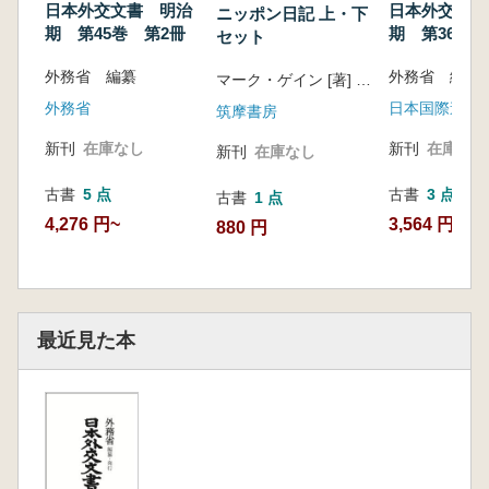
日本外交文書 明治
日本外交文書
ニッポン日記 上・下
期 第45巻 第2冊
期 第36巻 
セット
冊
外務省 編纂
外務省 編纂
マーク・ゲイン [著] ; 井本威夫訳
外務省
日本国際連合
筑摩書房
新刊
在庫なし
新刊
在庫なし
新刊
在庫なし
古書
5 点
古書
3 点
古書
1 点
4,276 円~
3,564 円~
880 円
最近見た本