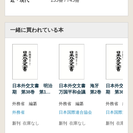
近・現代
133番 / 745冊
1、京釜鉄道
2、京義鉄道
10 馬山浦土地租借並巨済島不割譲ニ関スル露
一緒に買われている本
韓約定一件
11 南清鉄道関係一件
12 米国ノ三沙澳租借要求ニ関スル件
13 伊国ノ対清要求関係一件
14 独国ノ山東鉄路章程締結ノ件
15 大冶鉄鉱石購入並借款ニ関スル件
16 日露漁業ニ関スル件 附 本邦帆船喜宝丸
外二艘露領勘察加ニ於テ魚類購入ノ際露国官吏
日本外交文書 明治
日本外交文書 海牙
日本外交文書
ニ国籍証書船舶検査証等押収サレタル件
期 第38巻 第1
万国平和会議 第2巻
期 第36巻 
17 加奈陀ニ於テ本邦移民制限ノ件
冊
冊
外務省 編纂
外務省 編纂
外務省 編纂
18 米国ニ於テ本邦移民制限ノ件
19 濠洲ニ於テ本邦移民制限ノ件
外務省
日本国際連合協会
日本国際連合
20 秘露移民雑纂
新刊
在庫なし
新刊
在庫なし
新刊
在庫なし
21 「ブラジル」移民雑纂
22 布哇移民雑纂